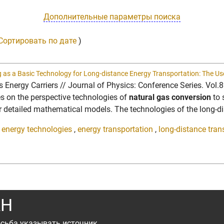
Дополнительные параметры поиска
Сортировать по дате
)
as a Basic Technology for Long-distance Energy Transportation: The Use
s Energy Carriers // Journal of Physics: Conference Series. Vol
s on the perspective technologies of
natural gas conversion
to 
r detailed mathematical models. The technologies of the long-dis
,
energy technologies
,
energy transportation
,
long-distance tran
АН
сьба указывать источник.