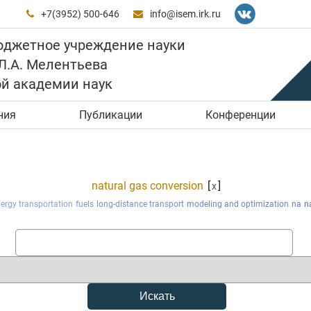
+7(3952) 500-646
info@isem.irk.ru


юджетное учреждение науки
 Л.А. Мелентьева
ой академии наук
ния
Публикации
Конференции
natural gas conversion
[
]
x
ergy transportation
fuels
long-distance transport
modeling and optimization
na
n