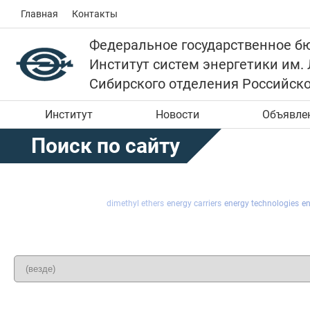
Главная
Контакты
Федеральное государственное б
Институт систем энергетики им.
Сибирского отделения Российск
Институт
Новости
Объявле
Поиск по сайту
dimethyl ethers
energy carriers
energy technologies
en