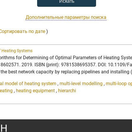
Дополнительные параметры поиска
Сортировать по дате
)
f Heating Systems
orithms for Determining of Optimal Parameters of Heating Syste
: 8602571. 2019. ISBN (print): 9781538695357. DOI: 10.1109/
 the best network capacity by replacing pipelines and installing
cal model of heating system
,
multi-level modelling
,
multi-loop o
eating
,
heating equipment
,
hierarchi
АН