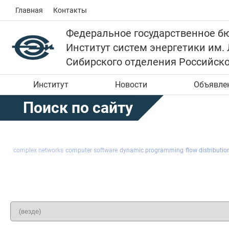
Главная
Контакты
Федеральное государственное б
Институт систем энергетики им.
Сибирского отделения Российск
Институт
Новости
Объявле
Поиск по сайту
complex networks
computer software
dynamic programming
flow distributio