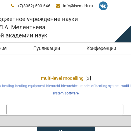
+7(3952) 500-646
info@isem.irk.ru


юджетное учреждение науки
 Л.А. Мелентьева
ой академии наук
ния
Публикации
Конференции
multi-level modelling
[
]
x
n
heating
heating equipment
hierarchi
hierarchical model of heating system
multi-
system
software