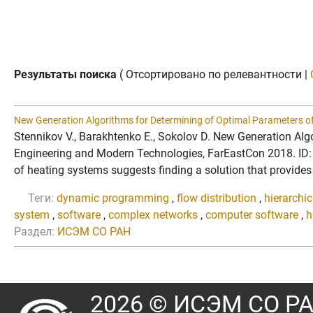
Результаты поиска
( Отсортировано по релевантности |
New Generation Algorithms for Determining of Optimal Parameters o
Stennikov V., Barakhtenko E., Sokolov D. New Generation Alg
Engineering and Modern Technologies, FarEastCon 2018. ID
of heating systems suggests finding a solution that provides
Теги:
dynamic programming
,
flow distribution
,
hierarchi
system
,
software
,
complex networks
,
computer software
,
h
Раздел:
ИСЭМ СО РАН
2026 © ИСЭМ СО Р