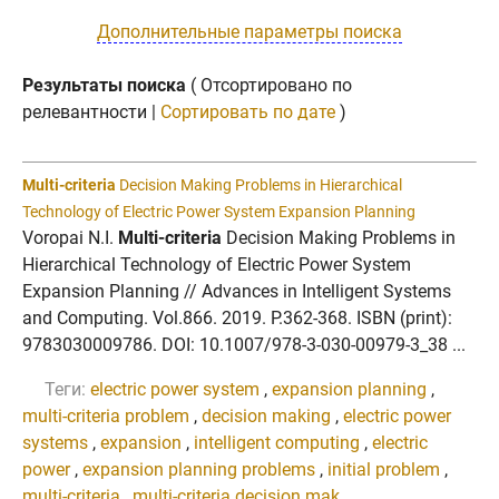
Дополнительные параметры поиска
Результаты поиска
( Отсортировано по
релевантности |
Сортировать по дате
)
Multi-criteria
Decision Making Problems in Hierarchical
Technology of Electric Power System Expansion Planning
Voropai N.I.
Multi-criteria
Decision Making Problems in
Hierarchical Technology of Electric Power System
Expansion Planning // Advances in Intelligent Systems
and Computing. Vol.866. 2019. P.362-368. ISBN (print):
9783030009786. DOI: 10.1007/978-3-030-00979-3_38 ...
Теги:
electric power system
,
expansion planning
,
multi-criteria problem
,
decision making
,
electric power
systems
,
expansion
,
intelligent computing
,
electric
power
,
expansion planning problems
,
initial problem
,
multi-criteria
,
multi-criteria decision mak