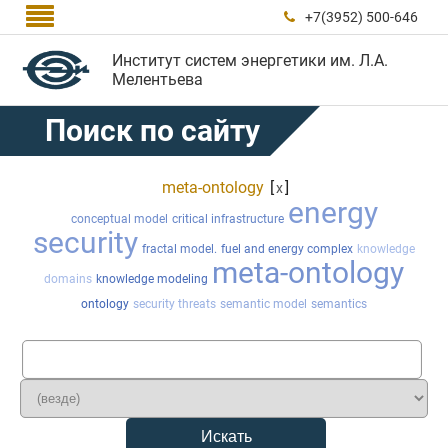

+7(3952) 500-646

Институт систем энергетики им. Л.А.
Мелентьева
Поиск по сайту
meta-ontology
[
]
x
energy
conceptual model
critical infrastructure
security
fractal model.
fuel and energy complex
knowledge
meta-ontology
domains
knowledge modeling
ontology
security threats
semantic model
semantics