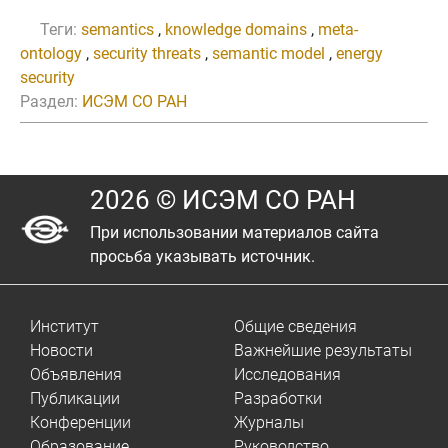
Теги:
semantics
,
knowledge domains
,
meta-
ontology
,
security threats
,
semantic model
,
energy
security
Раздел:
ИСЭМ СО РАН
2026 © ИСЭМ СО РАН
При использовании материалов сайта
просьба указывать источник.
Институт
Общие сведения
Новости
Важнейшие результаты
Объявления
Исследования
Публикации
Разработки
Конференции
Журналы
Образование
Руководство