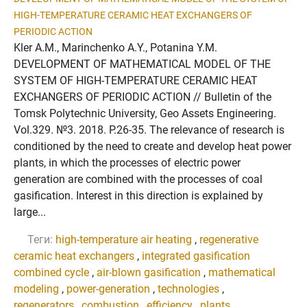
HIGH-TEMPERATURE CERAMIC HEAT EXCHANGERS OF
PERIODIC ACTION
Kler A.M., Marinchenko A.Y., Potanina Y.M.
DEVELOPMENT OF MATHEMATICAL MODEL OF THE
SYSTEM OF HIGH-TEMPERATURE CERAMIC HEAT
EXCHANGERS OF PERIODIC ACTION // Bulletin of the
Tomsk Polytechnic University, Geo Assets Engineering.
Vol.329. №3. 2018. P.26-35. The relevance of research is
conditioned by the need to create and develop heat power
plants, in which the processes of electric power
generation are combined with the processes of coal
gasification. Interest in this direction is explained by
large...
Теги:
high-temperature air heating
,
regenerative
ceramic heat exchangers
,
integrated gasification
combined cycle
,
air-blown gasification
,
mathematical
modeling
,
power-generation
,
technologies
,
regenerators
,
combustion
,
efficiency
,
plants