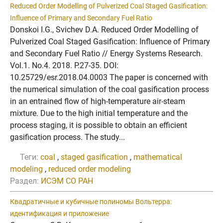
Reduced Order Modelling of Pulverized Coal Staged Gasification:
Influence of Primary and Secondary Fuel Ratio
Donskoi I.G., Svichev D.A. Reduced Order Modelling of
Pulverized Coal Staged Gasification: Influence of Primary
and Secondary Fuel Ratio // Energy Systems Research.
Vol.1. No.4. 2018. P.27-35. DOI:
10.25729/esr.2018.04.0003 The paper is concerned with
the numerical simulation of the coal gasification process
in an entrained flow of high-temperature air-steam
mixture. Due to the high initial temperature and the
process staging, it is possible to obtain an efficient
gasification process. The study...
Теги:
coal
,
staged gasification
,
mathematical
modeling
,
reduced order modeling
Раздел:
ИСЭМ СО РАН
Квадратичные и кубичные полиномы Вольтерра:
идентификация и приложение