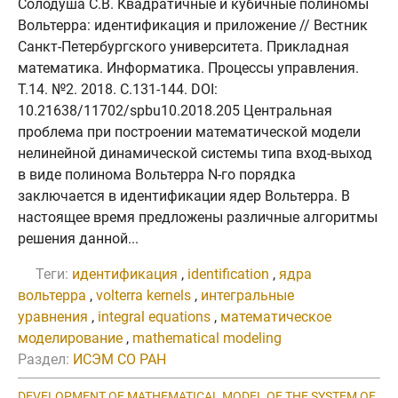
Солодуша С.В. Квадратичные и кубичные полиномы
Вольтерра: идентификация и приложение // Вестник
Санкт-Петербургского университета. Прикладная
математика. Информатика. Процессы управления.
Т.14. №2. 2018. C.131-144. DOI:
10.21638/11702/spbu10.2018.205 Центральная
проблема при построении математической модели
нелинейной динамической системы типа вход-выход
в виде полинома Вольтерра N-го порядка
заключается в идентификации ядер Вольтерра. В
настоящее время предложены различные алгоритмы
решения данной...
Теги:
идентификация
,
identification
,
ядра
вольтерра
,
volterra kernels
,
интегральные
уравнения
,
integral equations
,
математическое
моделирование
,
mathematical modeling
Раздел:
ИСЭМ СО РАН
DEVELOPMENT OF MATHEMATICAL MODEL OF THE SYSTEM OF