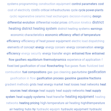
systems programming
construction equipment
control parameters
cost
costs
cost of electricity
critical infrastructures
cycle
cycle power-plants
cyclic regenerative ceramic heat exchangers
decision-making
design
district
differential evolution
differential nodal prices
diffusion kinetics
heating
district heating system
district heating systems
earnings
economic characteristics
economic efficiency
effect of temperature
efficiency
efficiency of heat power equipment
electric load dispatching
energy
elements of concept
energy
energy conserv
energy conservation
efficiency
energy security
energy transfer
engin
entrained flow
entrained
flow gasifiers
equilibrium thermodynamics
experience of application
f
fixed bed gasification of coal
flowcharting
flue gases
flues
fluidized bed
gasification
gas
combustion
fuel compositions
gas cleaning
gas-turbine
gasification in flow
gasification process
gasoline
gasoline fractions
gradient methods
grids
heat energy market
heat losses
heat networks
heat
sources
heat storage
heat supply
heat supply networks
heat supply
heating equipment
heat supply systems
heat transfer
system
heating
high-temperature air heating
networks
heating pricing
high8temperature
air heating
hubs
hy
hydraulic equipm
hydraulic equipment
hydraulic