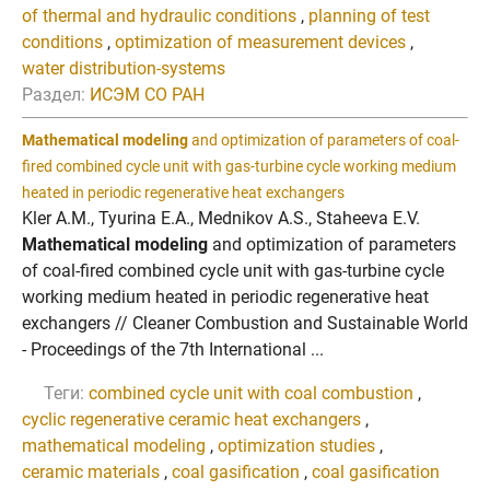
of thermal and hydraulic conditions
,
planning of test
conditions
,
optimization of measurement devices
,
water distribution-systems
Раздел:
ИСЭМ СО РАН
Mathematical modeling
and optimization of parameters of coal-
fired combined cycle unit with gas-turbine cycle working medium
heated in periodic regenerative heat exchangers
Kler A.M., Tyurina E.A., Mednikov A.S., Staheeva E.V.
Mathematical modeling
and optimization of parameters
of coal-fired combined cycle unit with gas-turbine cycle
working medium heated in periodic regenerative heat
exchangers // Cleaner Combustion and Sustainable World
- Proceedings of the 7th International ...
Теги:
combined cycle unit with coal combustion
,
cyclic regenerative ceramic heat exchangers
,
mathematical modeling
,
optimization studies
,
ceramic materials
,
coal gasification
,
coal gasification