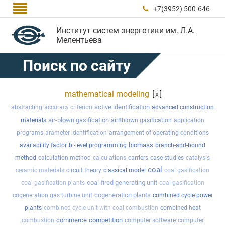

+7(3952) 500-646

Институт систем энергетики им. Л.А.
Мелентьева
Поиск по сайту
mathematical modeling
[
]
x
active identification
abstracting
accuracy criterion
advanced construction
air-blown gasification
materials
air8blown gasification
application
programs
arameter identification
arrangement of operating conditions
biomass
availability factor
bi-level programming
branch-and-bound
method
calculation method
calculations
carriers
case studies
catalysis
coal
ceramic materials
circuit theory
classical model
coal gasification
coal-fired generating unit
coal gasification plants
coal-gasification
cogeneration plants
cogeneration gas turbine unit
combined cycle power
plants
combined cycle unit with coal combustion
combined heat
commerce
competition
combustion
computer software
computer