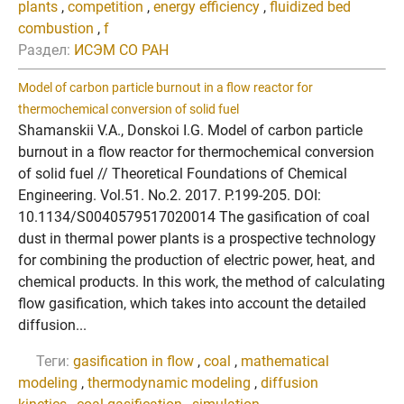
plants
,
competition
,
energy efficiency
,
fluidized bed
combustion
,
f
Раздел:
ИСЭМ СО РАН
Model of carbon particle burnout in a flow reactor for
thermochemical conversion of solid fuel
Shamanskii V.A., Donskoi I.G. Model of carbon particle
burnout in a flow reactor for thermochemical conversion
of solid fuel // Theoretical Foundations of Chemical
Engineering. Vol.51. No.2. 2017. P.199-205. DOI:
10.1134/S0040579517020014 The gasification of coal
dust in thermal power plants is a prospective technology
for combining the production of electric power, heat, and
chemical products. In this work, the method of calculating
flow gasification, which takes into account the detailed
diffusion...
Теги:
gasification in flow
,
coal
,
mathematical
modeling
,
thermodynamic modeling
,
diffusion