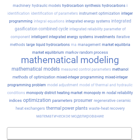
machinery
hydraulic models
hydrocarbon synthesis
hydrocarbons
i
identification
identification of parameters
instrument optimization
integer
integrated
programming
integral equations
integrated energy systems
gasification combined cycle
integrated reliability parameter of
component
intelligent integrated energy systems
investments
iterative
methods
large
liquid hydrocarbons
ma
management
market equilibria
markov random process
market equilibrium
mathematical modeling
mathematical models
measured control parameters
methanol
methods of optimization
mixed-integer programming
mixed-integer
programming problem
model adjustment
model of thermal and hydraulic
nodal reliability
conditions
monopoly district heating market
monopoly m
optimization
prosumer
indices
parameters
regenerative ceramic
thermal power plants
heat exchangers
waste-heat recovery
математическое моделирование