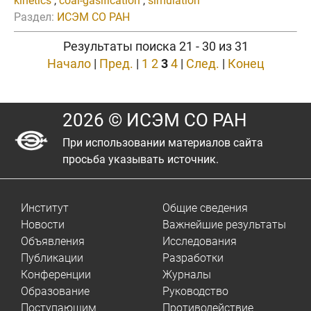
kinetics
,
coal-gasification
,
simulation
Раздел:
ИСЭМ СО РАН
Результаты поиска 21 - 30 из 31
Начало
|
Пред.
|
1
2
3
4
|
След.
|
Конец
2026 © ИСЭМ СО РАН
При использовании материалов сайта
просьба указывать источник.
Институт
Общие сведения
Новости
Важнейшие результаты
Объявления
Исследования
Публикации
Разработки
Конференции
Журналы
Образование
Руководство
Поступающим
Противодействие