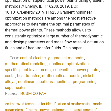
optimization of supercritical power plants using gradient
methods // Energy. ID: 116230. 2019. DOI:
10.1016/j.energy.2019.116230 Gradient nonlinear
optimization methods are among the most effective
approaches to determine the optimal parameters of
thermal power plants. These methods allow us to
consistently optimize a large number of thermodynamic
and design parameters and mass flow rates of actuation
fluids and of heat-transfer fluids. This paper...
Теги:
cost of electricity
,
gradient methods
,
mathematical modeling
,
nonlinear optimization
,
specific plant investments
,
supercritical power plants
,
costs
,
heat transfer
,
mathematical models
,
nickel
alloys
,
nonlinear equations
,
nonlinear programming
,
superheater
Раздел:
ИСЭМ СО РАН
An improved technique for identification of mathematical model
parameters of thermal power equipment and assessment of its