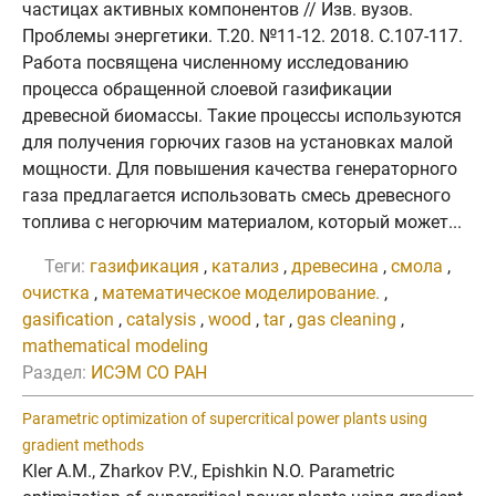
частицах активных компонентов // Изв. вузов.
Проблемы энергетики. Т.20. №11-12. 2018. C.107-117.
Работа посвящена численному исследованию
процесса обращенной слоевой газификации
древесной биомассы. Такие процессы используются
для получения горючих газов на установках малой
мощности. Для повышения качества генераторного
газа предлагается использовать смесь древесного
топлива с негорючим материалом, который может...
Теги:
газификация
,
катализ
,
древесина
,
смола
,
очистка
,
математическое моделирование.
,
gasification
,
catalysis
,
wood
,
tar
,
gas cleaning
,
mathematical modeling
Раздел:
ИСЭМ СО РАН
Parametric optimization of supercritical power plants using
gradient methods
Kler A.M., Zharkov P.V., Epishkin N.O. Parametric