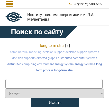

+7(3952) 500-646

Институт систем энергетики им. Л.А.
Мелентьева
Поиск по сайту
long-term stra
[
]
x
combinatorial modeling
decision support
decision support systems
decision supports
directed graphs
distributed computer systems
distributed computing environment
energy system
energy systems
long
term process
long-term stra