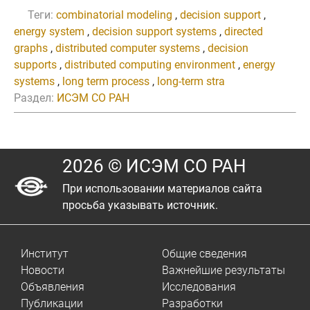
Теги:
combinatorial modeling
,
decision support
,
energy system
,
decision support systems
,
directed
graphs
,
distributed computer systems
,
decision
supports
,
distributed computing environment
,
energy
systems
,
long term process
,
long-term stra
Раздел:
ИСЭМ СО РАН
2026 © ИСЭМ СО РАН
При использовании материалов сайта
просьба указывать источник.
Институт
Общие сведения
Новости
Важнейшие результаты
Объявления
Исследования
Публикации
Разработки