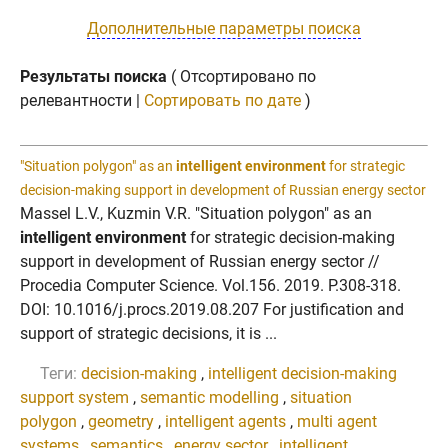
Дополнительные параметры поиска
Результаты поиска
( Отсортировано по
релевантности |
Сортировать по дате
)
"Situation polygon" as an
intelligent environment
for strategic
decision-making support in development of Russian energy sector
Massel L.V., Kuzmin V.R. "Situation polygon" as an
intelligent environment
for strategic decision-making
support in development of Russian energy sector //
Procedia Computer Science. Vol.156. 2019. P.308-318.
DOI: 10.1016/j.procs.2019.08.207 For justification and
support of strategic decisions, it is ...
Теги:
decision-making
,
intelligent decision-making
support system
,
semantic modelling
,
situation
polygon
,
geometry
,
intelligent agents
,
multi agent
systems
,
semantics
,
energy sector
,
intelligent