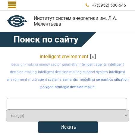

+7(3952) 500-646

Институт систем энергетики им. Л.А.
Мелентьева
Поиск по сайту
intelligent environment
[
]
x
decision-making
energy sector
geometry
intelligent agents
intelligent
decision making
intelligent decision-making support system
intelligent
environment
multi agent systems
semantic modelling
semantics
situation
polygon
strategic decision makin