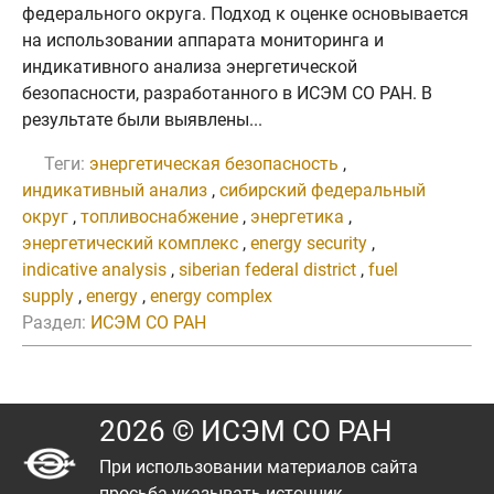
федерального округа. Подход к оценке основывается
на использовании аппарата мониторинга и
индикативного анализа энергетической
безопасности, разработанного в ИСЭМ СО РАН. В
результате были выявлены...
Теги:
энергетическая безопасность
,
индикативный анализ
,
сибирский федеральный
округ
,
топливоснабжение
,
энергетика
,
энергетический комплекс
,
energy security
,
indicative analysis
,
siberian federal district
,
fuel
supply
,
energy
,
energy complex
Раздел:
ИСЭМ СО РАН
2026 © ИСЭМ СО РАН
При использовании материалов сайта
просьба указывать источник.