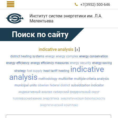

+7(3952) 500-646

Институт систем энергетики им. Л.А.
Мелентьева
Поиск по сайту
indicative analysis
[
]
x
district heating systems
energy
energy complex
energy conservation
energy efficiency
energy efficiency measures
energy security
energy-saving
indicative
strategy
fuel supply
heat tariff
heating
analysis
methodology
multicriter
multiple criteria analysis
municipal units
siberian federal district
subsidization indicator
индикативный анализ
сибирский федеральный округ
топливоснабжение
энергетика
энергетическая безопасность
энергетический комплекс