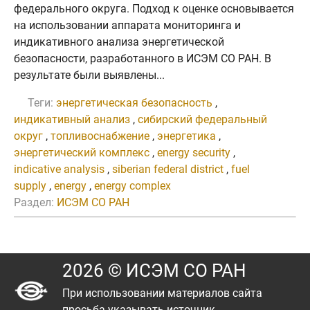
федерального округа. Подход к оценке основывается
на использовании аппарата мониторинга и
индикативного анализа энергетической
безопасности, разработанного в ИСЭМ СО РАН. В
результате были выявлены...
Теги:
энергетическая безопасность
,
индикативный анализ
,
сибирский федеральный
округ
,
топливоснабжение
,
энергетика
,
энергетический комплекс
,
energy security
,
indicative analysis
,
siberian federal district
,
fuel
supply
,
energy
,
energy complex
Раздел:
ИСЭМ СО РАН
2026 © ИСЭМ СО РАН
При использовании материалов сайта
просьба указывать источник.