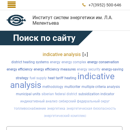

+7(3952) 500-646

Институт систем энергетики им. Л.А.
Мелентьева
Поиск по сайту
indicative analysis
[
]
x
district heating systems
energy
energy complex
energy conservation
energy efficiency
energy efficiency measures
energy security
energy-saving
indicative
strategy
fuel supply
heat tariff
heating
analysis
methodology
multicriter
multiple criteria analysis
municipal units
siberian federal district
subsidization indicator
индикативный анализ
сибирский федеральный округ
топливоснабжение
энергетика
энергетическая безопасность
энергетический комплекс