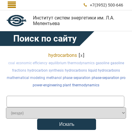

+7(3952) 500-646

Институт систем энергетики им. Л.А.
Мелентьева
Поиск по сайту
hydrocarbons
[
]
x
coal
economic efficiency
equilibrium thermodynamics
gasoline
gasoline
fractions
hydrocarbon synthesis
hydrocarbons
liquid hydrocarbons
mathematical modeling
methanol
phase separation
phase-separation pro
power-engineering plant
thermodynamics