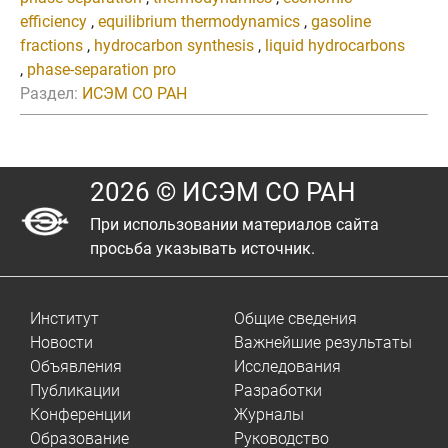
efficiency
,
equilibrium thermodynamics
,
gasoline
fractions
,
hydrocarbon synthesis
,
liquid hydrocarbons
,
phase-separation pro
Раздел:
ИСЭМ СО РАН
2026 © ИСЭМ СО РАН
При использовании материалов сайта
просьба указывать источник.
Институт
Общие сведения
Новости
Важнейшие результаты
Объявления
Исследования
Публикации
Разработки
Конференции
Журналы
Образование
Руководство