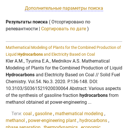
Дополнительные параметры поиска
Результаты поиска
( Отсортировано по
релевантности |
Сортировать по дате
)
Mathematical Modeling of Plants for the Combined Production of
Liquid
Hydrocarbons
and Electricity Based on Coal
Kler A.M., Tyurina E.A., Mednikov A.S. Mathematical
Modeling of Plants for the Combined Production of Liquid
Hydrocarbons
and Electricity Based on Coal // Solid Fuel
Chemistry. Vol.54. No.3. 2020. P.136-148. DOI:
10.3103/S0361521920030064 Abstract: Various aspects
of the synthesis of gasoline fraction
hydrocarbons
from
methanol obtained at power-engineering ...
Теги:
coal
,
gasoline
,
mathematical modeling
,
methanol
,
power-engineering plant
,
hydrocarbons
,
phase separation
,
thermodynamics
,
economic