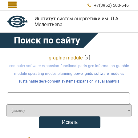

+7(3952) 500-646

Институт систем энергетики им. Л.А.
Мелентьева
Поиск по сайту
graphic module
[
]
x
computer software
expansion
functional parts
geo-information
graphic
module
operating modes
planning
power grids
software modules
sustainable development
systems expansion
visual analysis