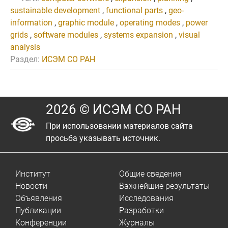
sustainable development
,
functional parts
,
geo-
information
,
graphic module
,
operating modes
,
power
grids
,
software modules
,
systems expansion
,
visual
analysis
Раздел:
ИСЭМ СО РАН
2026 © ИСЭМ СО РАН
При использовании материалов сайта
просьба указывать источник.
Институт
Общие сведения
Новости
Важнейшие результаты
Объявления
Исследования
Публикации
Разработки
Конференции
Журналы