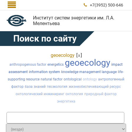

+7(3952) 500-646

Институт систем энергетики им. Л.А.
Мелентьева
Поиск по сайту
geoecology
[
]
x
geoecology
anthropogenous factor
energetics
impact
assessment
information system
knowledge management language
life-
supporting resource
natural factor
ontological
ontology
антропогенный
фактор
база знаний
геоэкология
жизнеобеспечивающий ресурс
онтологический инжиниринг
онтология
природный фактор
энергетика