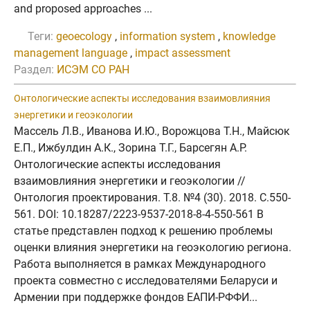
and proposed approaches ...
Теги:
geoecology
,
information system
,
knowledge
management language
,
impact assessment
Раздел:
ИСЭМ СО РАН
Онтологические аспекты исследования взаимовлияния
энергетики и геоэкологии
Массель Л.В., Иванова И.Ю., Ворожцова Т.Н., Майсюк
Е.П., Ижбулдин А.К., Зорина Т.Г., Барсегян А.Р.
Онтологические аспекты исследования
взаимовлияния энергетики и геоэкологии //
Онтология проектирования. Т.8. №4 (30). 2018. C.550-
561. DOI: 10.18287/2223-9537-2018-8-4-550-561 В
статье представлен подход к решению проблемы
оценки влияния энергетики на геоэкологию региона.
Работа выполняется в рамках Международного
проекта совместно с исследователями Беларуси и
Армении при поддержке фондов ЕАПИ-РФФИ...