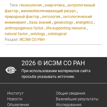
Теги:
геоэкология
,
энергетика
,
антропогенный
фактор
,
жизнеобеспечивающий ресурс
,
природный фактор
,
онтология
,
онтологический
инжиниринг
,
база знаний
,
geoecology
,
energetics
,
anthropogenous factor
,
life-supporting resource
,
natural factor
,
ontology
,
ontological
Раздел:
ИСЭМ СО РАН
2026 © ИСЭМ СО РАН
При использовании материалов сайта
просьба указывать источник.
Институт
Общие сведения
Новости
Важнейшие результаты
Объявления
Исследования