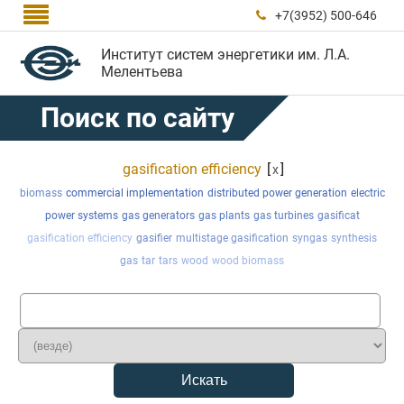

+7(3952) 500-646

Институт систем энергетики им. Л.А.
Мелентьева
Поиск по сайту
gasification efficiency
[
]
x
biomass
commercial implementation
distributed power generation
electric
power systems
gas generators
gas plants
gas turbines
gasificat
gasification efficiency
gasifier
multistage gasification
syngas
synthesis
gas
tar
tars
wood
wood biomass