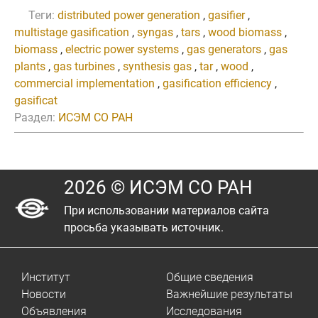
Теги:
distributed power generation
,
gasifier
,
multistage gasification
,
syngas
,
tars
,
wood biomass
,
biomass
,
electric power systems
,
gas generators
,
gas
plants
,
gas turbines
,
synthesis gas
,
tar
,
wood
,
commercial implementation
,
gasification efficiency
,
gasificat
Раздел:
ИСЭМ СО РАН
2026 © ИСЭМ СО РАН
При использовании материалов сайта
просьба указывать источник.
Институт
Общие сведения
Новости
Важнейшие результаты
Объявления
Исследования