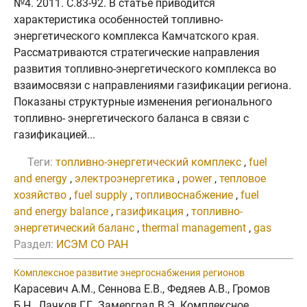
№4. 2011. C.83-92. В статье приводится
характеристика особенностей топливно-
энергетического комплекса Камчатского края.
Рассматриваются стратегические направления
развития топливно-энергетического комплекса во
взаимосвязи с направлениями газификации региона.
Показаны структурные изменения регионального
топливно- энергетического баланса в связи с
газификацией...
Теги:
топливно-энергетический комплекс
,
fuel
and energy
,
электроэнергетика
,
power
,
тепловое
хозяйство
,
fuel supply
,
топливоснабжение
,
fuel
and energy balance
,
газификация
,
топливно-
энергетический баланс
,
thermal management
,
gas
Раздел:
ИСЭМ СО РАН
Комплексное развитие энергоснабжения регионов
Карасевич А.М., Сеннова Е.В., Федяев А.В., Громов
Б.Н., Лачков Г.Г., Замерград В.Э. Комплексное