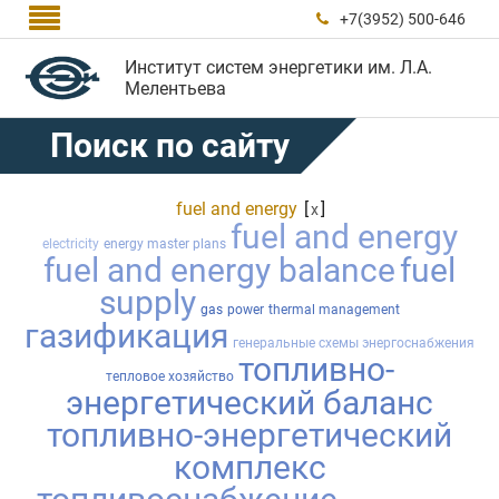

+7(3952) 500-646

Институт систем энергетики им. Л.А.
Мелентьева
Поиск по сайту
fuel and energy
[
]
x
fuel and energy
electricity
energy master plans
fuel and energy balance
fuel
supply
gas
power
thermal management
газификация
генеральные схемы энергоснабжения
топливно-
тепловое хозяйство
энергетический баланс
топливно-энергетический
комплекс