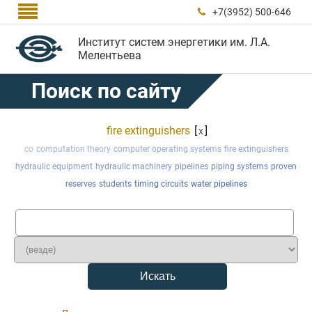

+7(3952) 500-646

Институт систем энергетики им. Л.А.
Мелентьева
Поиск по сайту
fire extinguishers
[
]
x
co
computation theory
computer operating systems
fire extinguishers
hydraulic equipment
hydraulic machinery
pipelines
piping systems
proven
reserves
students
timing circuits
water pipelines