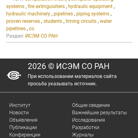
systems
,
fire extinguishers
,
hydraulic equipment
,
hydraulic machinery
,
pipelines
,
piping systems
,
proven reserves
,
students
,
timing circuits
,
water
pipelines
,
co
Раздел:
ИСЭМ СО РАН
2026 © ИСЭМ СО РАН
При использовании материалов сайта
просьба указывать источник.
Институт
Общие сведения
Новости
Важнейшие результаты
Объявления
Исследования
Публикации
Разработки
Конференции
Журналы