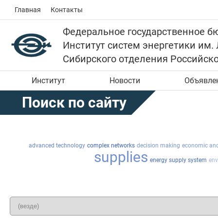
Главная
Контакты
Федеральное государственное б
Институт систем энергетики им.
Сибирского отделения Российск
Институт
Новости
Объявле
Поиск по сайту
advanced technology
complex networks
decision making
economic and
supplies
energy supply system
env