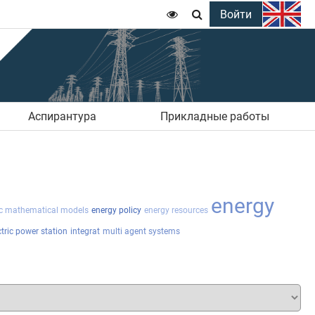
Войти


Аспирантура
Прикладные работы
energy
c mathematical models
energy policy
energy resources
tric power station
integrat
multi agent systems