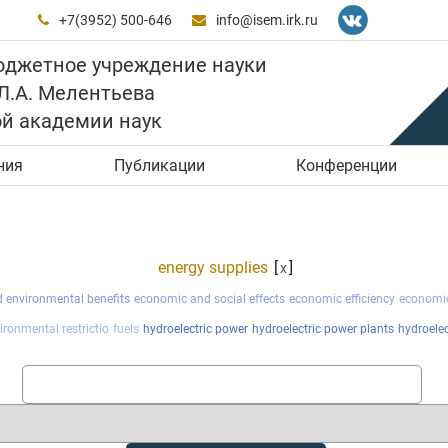
+7(3952) 500-646
info@isem.irk.ru


юджетное учреждение науки
 Л.А. Мелентьева
ой академии наук
ния
Публикации
Конференции
energy supplies
[
]
x
 environmental benefits
economic and social effects
economic efficiency
economi
ironmental restrictio
fuels
hydroelectric power
hydroelectric power plants
hydroelec