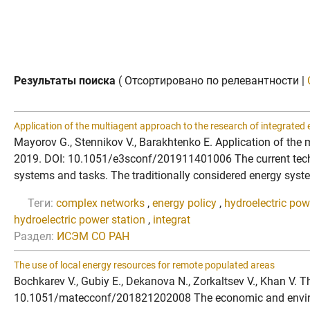
Результаты поиска
( Отсортировано по релевантности |
Application of the multiagent approach to the research of integrated
Mayorov G., Stennikov V., Barakhtenko E. Application of the
2019. DOI: 10.1051/e3sconf/201911401006 The current technolog
systems and tasks. The traditionally considered energy syste
Теги:
complex networks
,
energy policy
,
hydroelectric pow
hydroelectric power station
,
integrat
Раздел:
ИСЭМ СО РАН
The use of local energy resources for remote populated areas
Bochkarev V., Gubiy E., Dekanova N., Zorkaltsev V., Khan V. 
10.1051/matecconf/201821202008 The economic and environmen