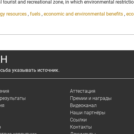
l tourist and recreational zone, in which environmental restrictio
gy resources
,
fuels
,
economic and environmental benefits
,
eco
АН
сьба указывать источник.
ения
Аттестация
результаты
Премии и награды
ия
Видеоканал
Наши партнёры
Ссылки
о
Контакты