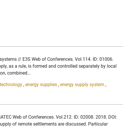
y systems // E3S Web of Conferences. Vol.114. ID: 01006.
ly, as a rule, is formed and controlled separately by local
ion, combined...
technology
,
energy supplies
,
energy supply system
,
/ MATEC Web of Conferences. Vol.212. ID: 02008. 2018. DOI:
ply of remote settlements are discussed. Particular