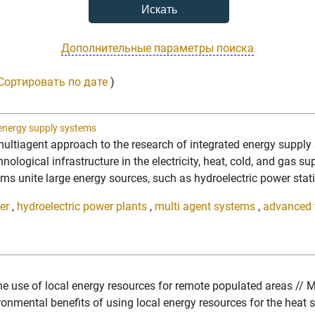
Дополнительные параметры поиска
Сортировать по дате
)
 energy supply systems
 multiagent approach to the research of integrated energy suppl
ical infrastructure in the electricity, heat, cold, and gas supp
ms unite large energy sources, such as hydroelectric power stat
er
,
hydroelectric power plants
,
multi agent systems
,
advanced 
The use of local energy resources for remote populated areas /
tal benefits of using local energy resources for the heat sup