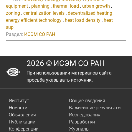
equipment
,
planning
,
thermal load
,
urban growth
,
zoning
,
centralization levels
,
decentralized heating
,
energy efficient technology
,
heat load density
,
heat
sup
Раздел:
ИСЭМ СО РАН
2026 © ИСЭМ СО РАН
При использовании материалов сайта
просьба указывать источник.
Институт
Общие сведения
Новости
Важнейшие результаты
Объявления
Исследования
Публикации
Разработки
Конференции
Журналы