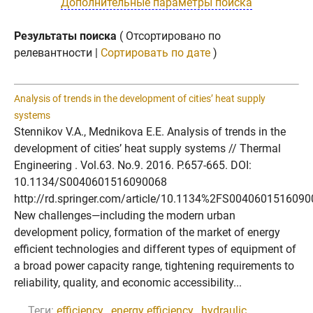
Дополнительные параметры поиска
Результаты поиска
( Отсортировано по
релевантности |
Сортировать по дате
)
Analysis of trends in the development of cities’ heat supply
systems
Stennikov V.A., Mednikova E.E. Analysis of trends in the
development of cities’ heat supply systems // Thermal
Engineering . Vol.63. No.9. 2016. P.657-665. DOI:
10.1134/S0040601516090068
http://rd.springer.com/article/10.1134%2FS004060151609
New challenges—including the modern urban
development policy, formation of the market of energy
efficient technologies and different types of equipment of
a broad power capacity range, tightening requirements to
reliability, quality, and economic accessibility...
Теги:
efficiency
,
energy efficiency
,
hydraulic