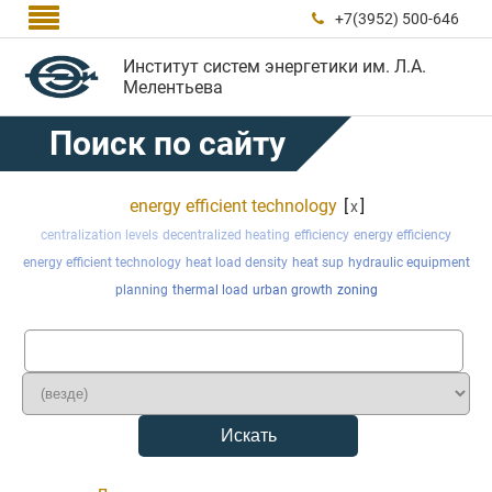

+7(3952) 500-646

Институт систем энергетики им. Л.А.
Мелентьева
Поиск по сайту
energy efficient technology
[
]
x
centralization levels
decentralized heating
efficiency
energy efficiency
energy efficient technology
heat load density
heat sup
hydraulic equipment
planning
thermal load
urban growth
zoning