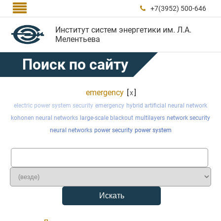

+7(3952) 500-646

Институт систем энергетики им. Л.А.
Мелентьева
Поиск по сайту
emergency
[
]
x
electric power system security
emergency
hybrid artificial neural network
kohonen neural networks
large-scale blackout
multilayers
network security
neural networks
power security
power system