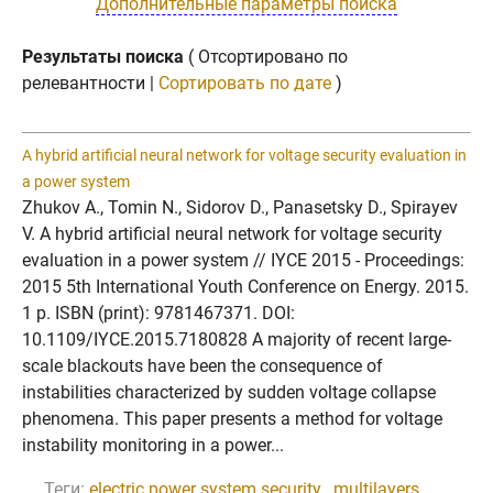
Дополнительные параметры поиска
Результаты поиска
( Отсортировано по
релевантности |
Сортировать по дате
)
A hybrid artificial neural network for voltage security evaluation in
a power system
Zhukov A., Tomin N., Sidorov D., Panasetsky D., Spirayev
V. A hybrid artificial neural network for voltage security
evaluation in a power system // IYCE 2015 - Proceedings:
2015 5th International Youth Conference on Energy. 2015.
1 p. ISBN (print): 9781467371. DOI:
10.1109/IYCE.2015.7180828 A majority of recent large-
scale blackouts have been the consequence of
instabilities characterized by sudden voltage collapse
phenomena. This paper presents a method for voltage
instability monitoring in a power...
Теги:
electric power system security
,
multilayers
,