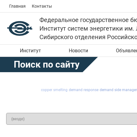
Главная
Контакты
Федеральное государственное б
Институт систем энергетики им.
Сибирского отделения Российск
Институт
Новости
Объявле
Поиск по сайту
copper smelting
demand response
demand side manage