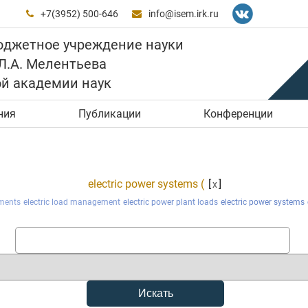
+7(3952) 500-646
info@isem.irk.ru


юджетное учреждение науки
 Л.А. Мелентьева
ой академии наук
ния
Публикации
Конференции
electric power systems (
[
]
x
ments
electric load management
electric power plant loads
electric power systems