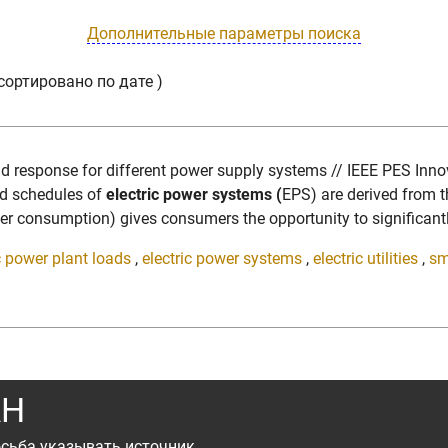
Дополнительные параметры поиска
сортировано по дате )
mand response for different power supply systems // IEEE PES In
ad schedules of
electric power systems (
EPS) are derived from t
 consumption) gives consumers the opportunity to significantly a
c power plant loads
,
electric power systems
,
electric utilities
,
sm
АН
сьба указывать источник.