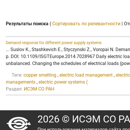
Результаты поиска
(
Сортировать по релевантности
| От
Demand response for different power supply systems
... Suslov K., Stashkevich E., Styczynski Z., Voropai N. De
p. DOI: 10.1109/ISGTEurope.2014.7028967 Daily electric lo
unbalanced. Changing the schedules of electrical loads (power
Теги:
copper smelting
,
electric load management
,
electri
managements
,
electric power systems (
Раздел:
ИСЭМ СО РАН
2026 © ИСЭМ СО Р
При использовании материалов сайта про