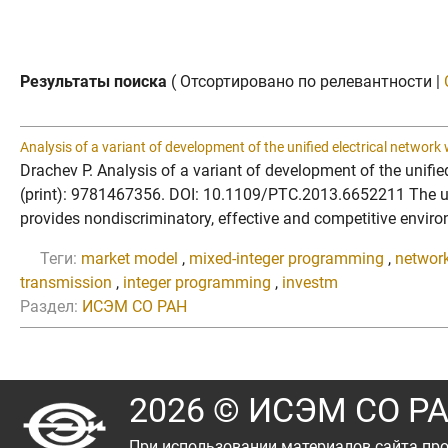
Результаты поиска
( Отсортировано по релевантности |
Analysis of a variant of development of the unified electrical network
Drachev P. Analysis of a variant of development of the uni
(print): 9781467356. DOI: 10.1109/PTC.2013.6652211 The unbu
provides nondiscriminatory, effective and competitive environ
Теги:
market model
,
mixed-integer programming
,
networ
transmission
,
integer programming
,
investm
Раздел:
ИСЭМ СО РАН
2026 © ИСЭМ СО Р
При использовании материалов сайта про