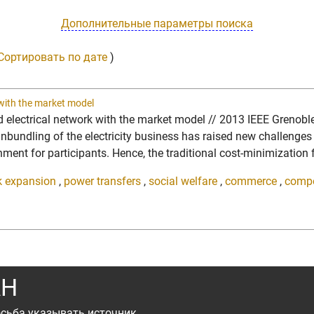
Дополнительные параметры поиска
Сортировать по дате
)
 with the market model
fied electrical network with the market model // 2013 IEEE Gre
ndling of the electricity business has raised new challenges 
ment for participants. Hence, the traditional cost-minimization f
k expansion
,
power transfers
,
social welfare
,
commerce
,
compe
АН
сьба указывать источник.