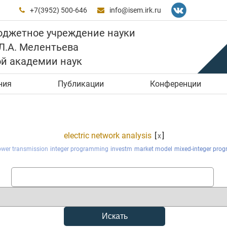
+7(3952) 500-646
info@isem.irk.ru


юджетное учреждение науки
 Л.А. Мелентьева
ой академии наук
ния
Публикации
Конференции
electric network analysis
[
]
x
power transmission
integer programming
investm
market model
mixed-integer pro