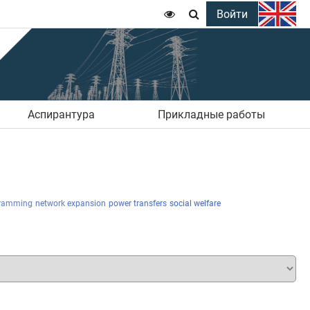
Войти


Аспирантура
Прикладные работы
gramming
network expansion
power transfers
social welfare