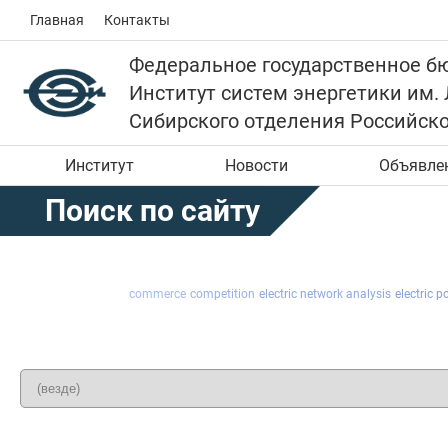
Главная
Контакты
Федеральное государственное б
Институт систем энергетики им.
Сибирского отделения Российск
Институт
Новости
Объявле
Поиск по сайту
commerce
competition
electric network analysis
electric 