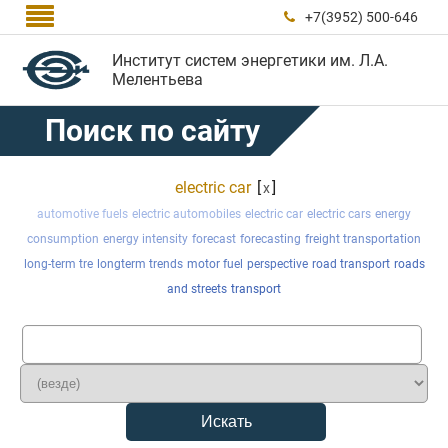

+7(3952) 500-646

Институт систем энергетики им. Л.А.
Мелентьева
Поиск по сайту
electric car
[
]
x
automotive fuels
electric automobiles
electric car
electric cars
energy
consumption
energy intensity
forecast
forecasting
freight transportation
long-term tre
longterm trends
motor fuel
perspective
road transport
roads
and streets
transport