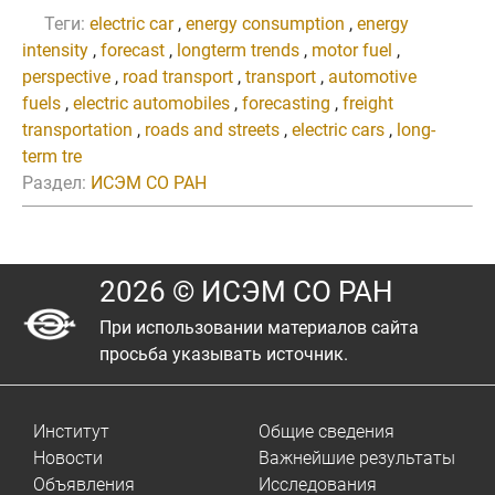
Теги:
electric car
,
energy consumption
,
energy
intensity
,
forecast
,
longterm trends
,
motor fuel
,
perspective
,
road transport
,
transport
,
automotive
fuels
,
electric automobiles
,
forecasting
,
freight
transportation
,
roads and streets
,
electric cars
,
long-
term tre
Раздел:
ИСЭМ СО РАН
2026 © ИСЭМ СО РАН
При использовании материалов сайта
просьба указывать источник.
Институт
Общие сведения
Новости
Важнейшие результаты
Объявления
Исследования