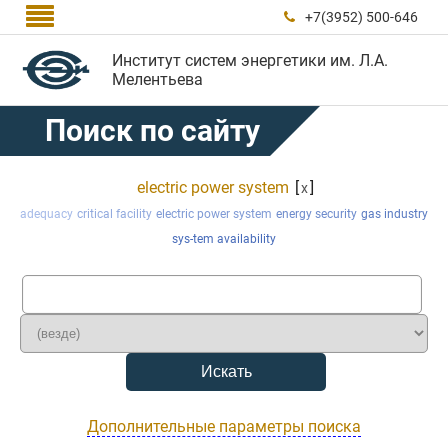

+7(3952) 500-646

Институт систем энергетики им. Л.А.
Мелентьева
Поиск по сайту
electric power system
[
]
x
adequacy
critical facility
electric power system
energy security
gas industry
sys-tem availability
Дополнительные параметры поиска