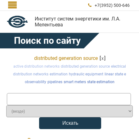

+7(3952) 500-646

Институт систем энергетики им. Л.А.
Мелентьева
Поиск по сайту
distributed generation source
[
]
x
active distribution networks
distributed generation source
electrical
distribution networks
estimation
hydraulic equipment
linear state e
observability
pipelines
smart meters
state estimation