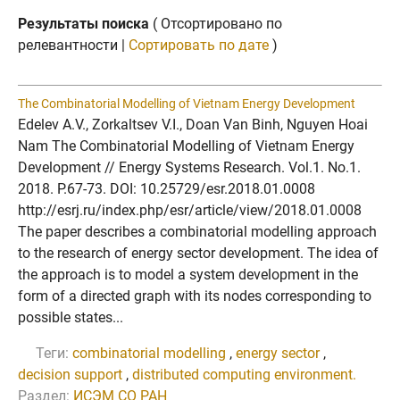
Результаты поиска
( Отсортировано по
релевантности |
Сортировать по дате
)
The Combinatorial Modelling of Vietnam Energy Development
Edelev A.V., Zorkaltsev V.I., Doan Van Binh, Nguyen Hoai
Nam The Combinatorial Modelling of Vietnam Energy
Development // Energy Systems Research. Vol.1. No.1.
2018. P.67-73. DOI: 10.25729/esr.2018.01.0008
http://esrj.ru/index.php/esr/article/view/2018.01.0008
The paper describes a combinatorial modelling approach
to the research of energy sector development. The idea of
the approach is to model a system development in the
form of a directed graph with its nodes corresponding to
possible states...
Теги:
combinatorial modelling
,
energy sector
,
decision support
,
distributed computing environment.
Раздел:
ИСЭМ СО РАН