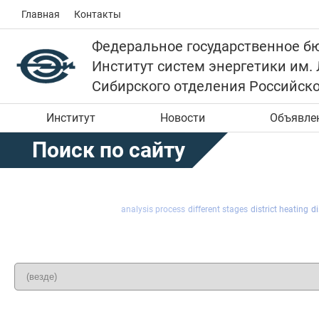
Главная
Контакты
Федеральное государственное б
Институт систем энергетики им.
Сибирского отделения Российск
Институт
Новости
Объявле
Поиск по сайту
analysis process
different stages
district heating
di