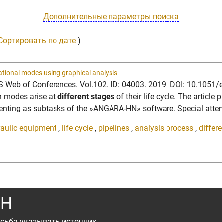
Дополнительные параметры поиска
Сортировать по дате
)
rational modes using graphical analysis
E3S Web of Conferences. Vol.102. ID: 04003. 2019. DOI: 10.105
on modes arise at
different stages
of their life cycle. The article
ting as subtasks of the »ANGARA-HN» software. Special attentio
raulic equipment
,
life cycle
,
pipelines
,
analysis process
,
differ
АН
сьба указывать источник.