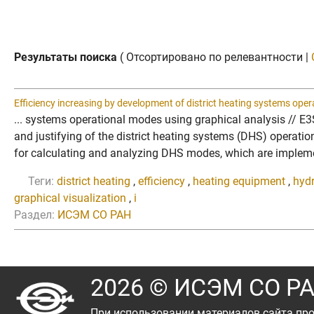
Результаты поиска
( Отсортировано по релевантности |
Efficiency increasing by development of district heating systems ope
... systems operational modes using graphical analysis // 
and justifying of the district heating systems (DHS) operati
for calculating and analyzing DHS modes, which are implemen
Теги:
district heating
,
efficiency
,
heating equipment
,
hyd
graphical visualization
,
i
Раздел:
ИСЭМ СО РАН
2026 © ИСЭМ СО Р
При использовании материалов сайта про