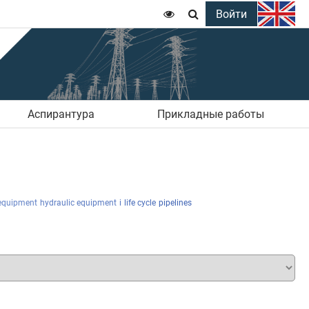
Войти


Аспирантура
Прикладные работы
equipment
hydraulic equipment
i
life cycle
pipelines