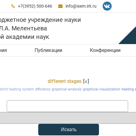
+7(3952) 500-646
info@isem.irk.ru


юджетное учреждение науки
 Л.А. Мелентьева
ой академии наук
ния
Публикации
Конференции
different stages
[
]
x
strict heating system
efficiency
graphical analysis
graphical visualization
heating 