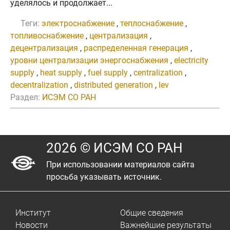
уделялось и продолжает...
Теги:
электроснабжение
,
теплоснабжение
,
топливоснабжение
,
централизация
,
децентрализация
,
распределенная генерация
,
уровни централизации энергоснабжения
,
electricity
supply
,
heat supply
,
fuel supply
,
centralization
,
decentralization
,
distributed generation
,
lev
Раздел:
ИСЭМ СО РАН
2026 © ИСЭМ СО РАН
При использовании материалов сайта
просьба указывать источник.
Институт
Общие сведения
Новости
Важнейшие результаты