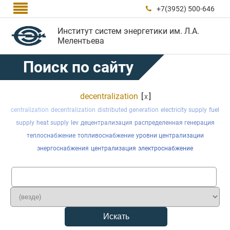

+7(3952) 500-646

Институт систем энергетики им. Л.А.
Мелентьева
Поиск по сайту
decentralization
[
]
x
centralization
decentralization
distributed generation
electricity supply
fuel
supply
heat supply
lev
децентрализация
распределенная генерация
теплоснабжение
топливоснабжение
уровни централизации
энергоснабжения
централизация
электроснабжение