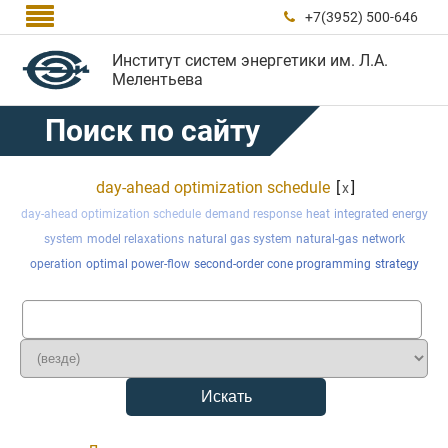

+7(3952) 500-646

Институт систем энергетики им. Л.А.
Мелентьева
Поиск по сайту
day-ahead optimization schedule
[
]
x
day-ahead optimization schedule
demand response
heat
integrated energy
system
model relaxations
natural gas system
natural-gas
network
operation
optimal power-flow
second-order cone programming
strategy