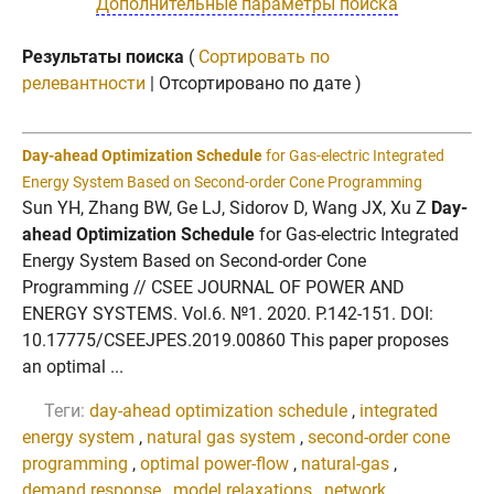
Дополнительные параметры поиска
Результаты поиска
(
Сортировать по
релевантности
| Отсортировано по дате )
Day-ahead Optimization Schedule
for Gas-electric Integrated
Energy System Based on Second-order Cone Programming
Sun YH, Zhang BW, Ge LJ, Sidorov D, Wang JX, Xu Z
Day-
ahead Optimization Schedule
for Gas-electric Integrated
Energy System Based on Second-order Cone
Programming // CSEE JOURNAL OF POWER AND
ENERGY SYSTEMS. Vol.6. №1. 2020. P.142-151. DOI:
10.17775/CSEEJPES.2019.00860 This paper proposes
an optimal ...
Теги:
day-ahead optimization schedule
,
integrated
energy system
,
natural gas system
,
second-order cone
programming
,
optimal power-flow
,
natural-gas
,
demand response
,
model relaxations
,
network
,