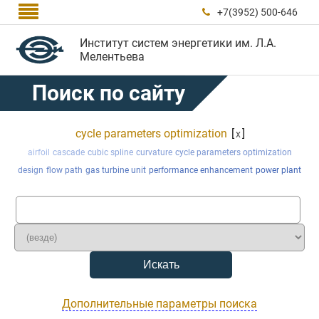

+7(3952) 500-646

Институт систем энергетики им. Л.А.
Мелентьева
Поиск по сайту
cycle parameters optimization
[
]
x
airfoil
cascade
cubic spline
curvature
cycle parameters optimization
design
flow path
gas turbine unit
performance enhancement
power plant
Дополнительные параметры поиска