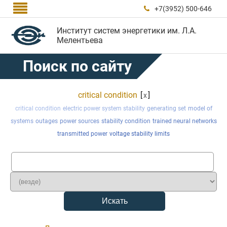

+7(3952) 500-646

Институт систем энергетики им. Л.А.
Мелентьева
Поиск по сайту
critical condition
[
]
x
critical condition
electric power system stability
generating set
model of
systems
outages
power sources
stability condition
trained neural networks
transmitted power
voltage stability limits