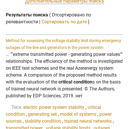
Дополнительные параметры поиска
Результаты поиска
( Отсортировано по
релевантности |
Сортировать по дате
)
Method for assessing the voltage stability limit during emergency
outages of the line and generators in the power system
... ""extreme transmitted power - generating power values""
relationships. The efficiency of the method is investigated
on IEEE test schemes and the real Azerenergy system
scheme. A comparison of the proposed method results
with the evaluation of the
critical condition
s on the basis
of trained neural network is presented. © The Authors,
published by EDP Sciences, 2019. нет
Теги:
electric power system stability
,
critical
condition
,
generating set
,
model of systems
,
power
sources
,
stability condition
,
trained neural networks
,
transmitted power
,
voltage stability limits
,
outages