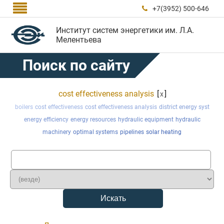

+7(3952) 500-646

Институт систем энергетики им. Л.А.
Мелентьева
Поиск по сайту
cost effectiveness analysis
[
]
x
boilers
cost effectiveness
cost effectiveness analysis
district energy syst
energy efficiency
energy resources
hydraulic equipment
hydraulic
machinery
optimal systems
pipelines
solar heating