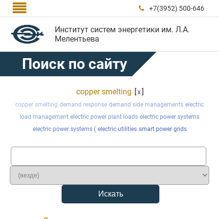

+7(3952) 500-646

Институт систем энергетики им. Л.А.
Мелентьева
Поиск по сайту
copper smelting
[
]
x
copper smelting
demand response
demand side managements
electric
load management
electric power plant loads
electric power systems
electric power systems (
electric utilities
smart power grids