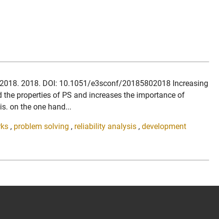
D: 02018. 2018. DOI: 10.1051/e3sconf/20185802018 Increasing
d the properties of PS and increases the importance of
s. on the one hand...
rks
,
problem solving
,
reliability analysis
,
development