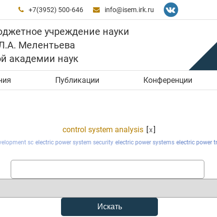
+7(3952) 500-646
info@isem.irk.ru


юджетное учреждение науки
 Л.А. Мелентьева
ой академии наук
ния
Публикации
Конференции
control system analysis
[
]
x
velopment sc
electric power system security
electric power systems
electric power 