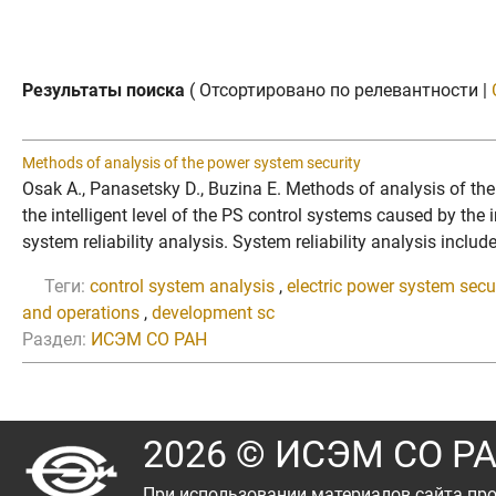
Результаты поиска
( Отсортировано по релевантности |
Methods of analysis of the power system security
Osak A., Panasetsky D., Buzina E. Methods of analysis of t
the intelligent level of the PS control systems caused by th
system reliability analysis. System reliability analysis incl
Теги:
control system analysis
,
electric power system secu
and operations
,
development sc
Раздел:
ИСЭМ СО РАН
2026 © ИСЭМ СО Р
При использовании материалов сайта про