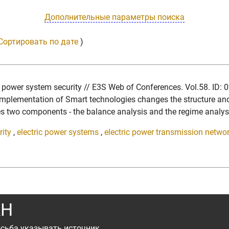
Дополнительные параметры поиска
Сортировать по дате
)
he power system security // E3S Web of Conferences. Vol.58. I
e implementation of Smart technologies changes the structure an
udes two components - the balance analysis and the regime analysi
rity
,
electric power systems
,
electric power transmission netwo
АН
сьба указывать источник.