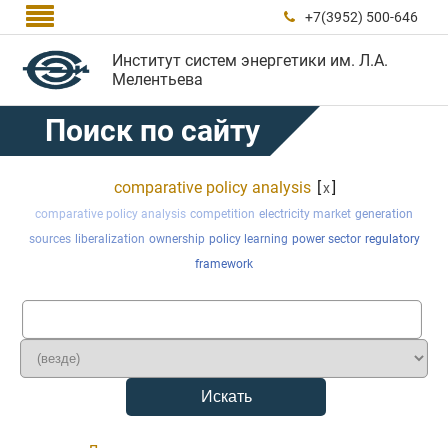

+7(3952) 500-646

Институт систем энергетики им. Л.А.
Мелентьева
Поиск по сайту
comparative policy analysis
[
]
x
comparative policy analysis
competition
electricity market
generation
sources
liberalization
ownership
policy learning
power sector
regulatory
framework