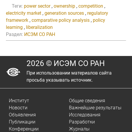
Теги:
power sector
,
ownership
,
competition
,
electricity market
,
generation sources
,
regulatory
framework
,
comparative policy analysis
,
policy
learning
,
liberalization
Раздел:
ИСЭМ СО РАН
2026 © ИСЭМ СО РАН
При использовании материалов сайта
просьба указывать источник.
Институт
Общие сведения
Новости
Важнейшие результаты
Объявления
Исследования
Публикации
Разработки
Конференции
Журналы