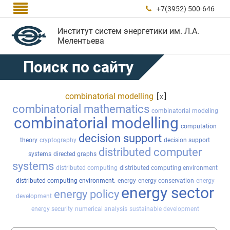

+7(3952) 500-646

Институт систем энергетики им. Л.А.
Мелентьева
Поиск по сайту
combinatorial modelling
[
]
x
combinatorial mathematics
combinatorial modeling
combinatorial modelling
computation
decision support
theory
cryptography
decision support
distributed computer
systems
directed graphs
systems
distributed computing
distributed computing environment
distributed computing environment.
energy
energy conservation
energy
energy sector
energy policy
development
energy security
numerical analysis
sustainable development