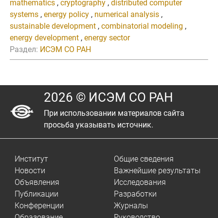
mathematics
,
cryptography
,
distributed computer
systems
,
energy policy
,
numerical analysis
,
sustainable development
,
combinatorial modeling
,
energy development
,
energy sector
Раздел:
ИСЭМ СО РАН
2026 © ИСЭМ СО РАН
При использовании материалов сайта
просьба указывать источник.
Институт
Общие сведения
Новости
Важнейшие результаты
Объявления
Исследования
Публикации
Разработки
Конференции
Журналы
Образование
Руководство