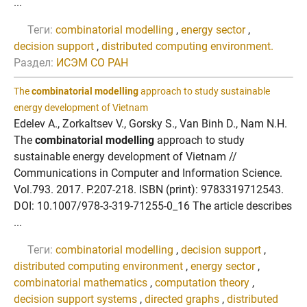
...
Теги:
combinatorial modelling
,
energy sector
,
decision support
,
distributed computing environment.
Раздел:
ИСЭМ СО РАН
The
combinatorial modelling
approach to study sustainable
energy development of Vietnam
Edelev A., Zorkaltsev V., Gorsky S., Van Binh D., Nam N.H.
The
combinatorial modelling
approach to study
sustainable energy development of Vietnam //
Communications in Computer and Information Science.
Vol.793. 2017. P.207-218. ISBN (print): 9783319712543.
DOI: 10.1007/978-3-319-71255-0_16 The article describes
...
Теги:
combinatorial modelling
,
decision support
,
distributed computing environment
,
energy sector
,
combinatorial mathematics
,
computation theory
,
decision support systems
,
directed graphs
,
distributed