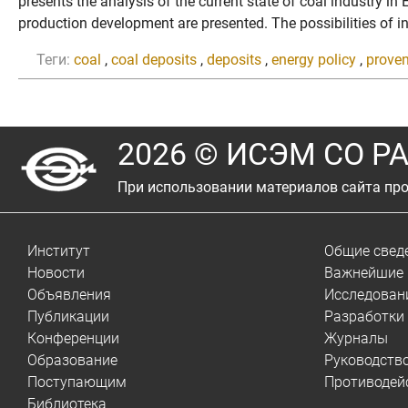
presents the analysis of the current state of coal industry in
production development are presented. The possibilities of i
Теги:
coal
,
coal deposits
,
deposits
,
energy policy
,
proven
2026 © ИСЭМ СО Р
При использовании материалов сайта про
Институт
Общие свед
Новости
Важнейшие 
Объявления
Исследован
Публикации
Разработки
Конференции
Журналы
Образование
Руководств
Поступающим
Противодей
Библиотека