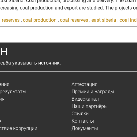
 East Siberia: Coal production, processing and delivery. The coal
ncreasing coal production and export are studied. The projects o
 reserves
,
coal production
,
coal reserves
,
east siberia
,
coal ind
АН
сьба указывать источник.
ения
Аттестация
результаты
Премии и награды
ия
Видеоканал
Наши партнёры
Ссылки
о
Контакты
ствие коррупции
Документы