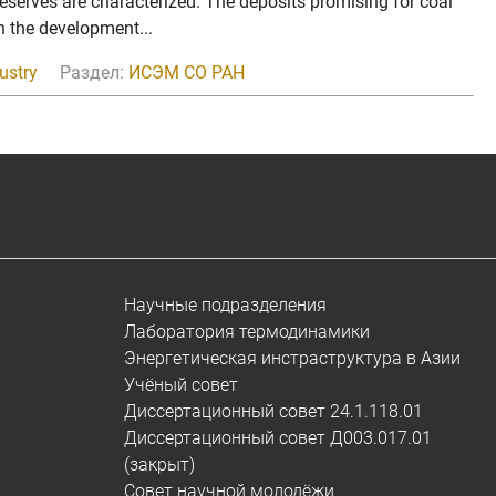
 reserves are characterized. The deposits promising for coal
n the development...
ustry
Раздел:
ИСЭМ СО РАН
Научные подразделения
Лаборатория термодинамики
Энергетическая инстраструктура в Азии
Учёный совет
Диссертационный совет 24.1.118.01
Диссертационный совет Д003.017.01
(закрыт)
Совет научной молодёжи