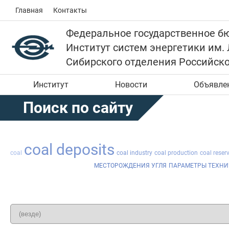
Главная
Контакты
Федеральное государственное б
Институт систем энергетики им.
Сибирского отделения Российск
Институт
Новости
Объявле
Поиск по сайту
coal deposits
coal
coal industry
coal production
coal reser
МЕСТОРОЖДЕНИЯ УГЛЯ
ПАРАМЕТРЫ ТЕХН