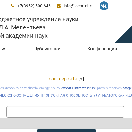
+7(3952) 500-646
info@isem.irk.ru


юджетное учреждение науки
 Л.А. Мелентьева
ой академии наук
ния
Публикации
Конференции
coal deposits
[
]
x
ves
deposits
east siberia
energy policy
exports
infrastructure
proven reserves
stage
ИЧЕСКОГО ОСНАЩЕНИЯ
ПРОПУСКНАЯ СПОСОБНОСТЬ
УЛАН-БАТОРСКАЯ ЖЕ