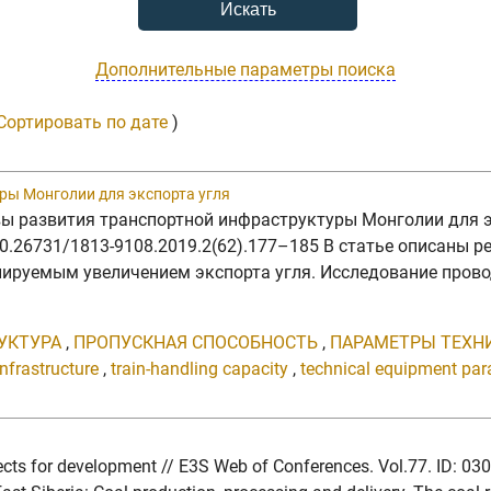
Дополнительные параметры поиска
Сортировать по дате
)
ры Монголии для экспорта угля
ивы развития транспортной инфраструктуры Монголии для 
: 10.26731/1813-9108.2019.2(62).177–185 В статье описан
нируемым увеличением экспорта угля. Исследование прово
УКТУРА
,
ПРОПУСКНАЯ СПОСОБНОСТЬ
,
ПАРАМЕТРЫ ТЕХН
infrastructure
,
train-handling capacity
,
technical equipment pa
ospects for development // E3S Web of Conferences. Vol.77. ID