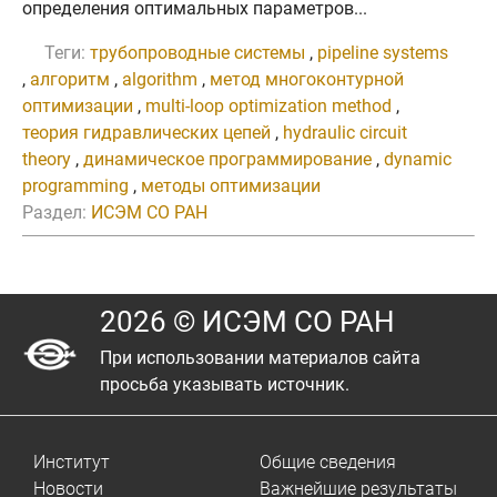
определения оптимальных параметров...
Теги:
трубопроводные системы
,
pipeline systems
,
алгоритм
,
algorithm
,
метод многоконтурной
оптимизации
,
multi-loop optimization method
,
теория гидравлических цепей
,
hydraulic circuit
theory
,
динамическое программирование
,
dynamic
programming
,
методы оптимизации
Раздел:
ИСЭМ СО РАН
2026 © ИСЭМ СО РАН
При использовании материалов сайта
просьба указывать источник.
Институт
Общие сведения
Новости
Важнейшие результаты