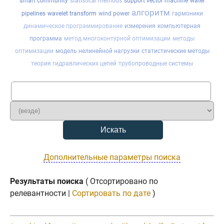
smart community
statistical methods
support vector machine
water
алгоритм
pipelines
wavelet transform
wind power
гармоники
динамическое программирование
измерения
компьютерная
программа
метод многоконтурной оптимизации
методы
оптимизации
модель нелинейной нагрузки
статистические методы
теория гидравлических цепей
трубопроводные системы
Дополнительные параметры поиска
Результаты поиска
( Отсортировано по
релевантности |
Сортировать по дате
)