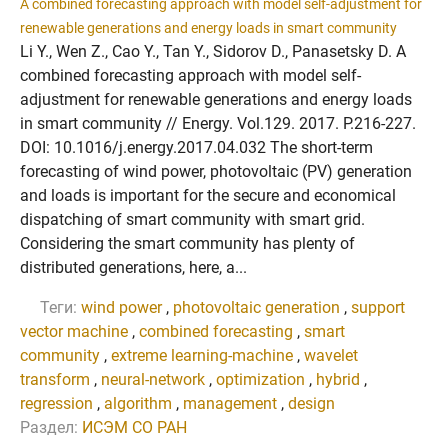
A combined forecasting approach with model self-adjustment for
renewable generations and energy loads in smart community
Li Y., Wen Z., Cao Y., Tan Y., Sidorov D., Panasetsky D. A
combined forecasting approach with model self-
adjustment for renewable generations and energy loads
in smart community // Energy. Vol.129. 2017. P.216-227.
DOI: 10.1016/j.energy.2017.04.032 The short-term
forecasting of wind power, photovoltaic (PV) generation
and loads is important for the secure and economical
dispatching of smart community with smart grid.
Considering the smart community has plenty of
distributed generations, here, a...
Теги:
wind power
,
photovoltaic generation
,
support
vector machine
,
combined forecasting
,
smart
community
,
extreme learning-machine
,
wavelet
transform
,
neural-network
,
optimization
,
hybrid
,
regression
,
algorithm
,
management
,
design
Раздел:
ИСЭМ СО РАН