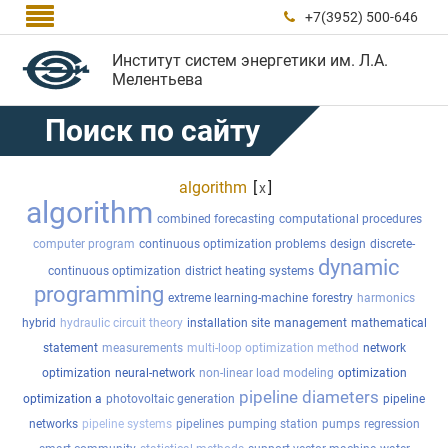

+7(3952) 500-646

Институт систем энергетики им. Л.А.
Мелентьева
Поиск по сайту
algorithm
[
]
x
algorithm
combined forecasting
computational procedures
computer program
continuous optimization problems
design
discrete-
dynamic
continuous optimization
district heating systems
programming
extreme learning-machine
forestry
harmonics
hybrid
hydraulic circuit theory
installation site
management
mathematical
statement
measurements
multi-loop optimization method
network
optimization
neural-network
non-linear load modeling
optimization
pipeline diameters
optimization a
photovoltaic generation
pipeline
networks
pipeline systems
pipelines
pumping station
pumps
regression