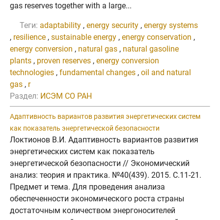
gas reserves together with a large...
Теги:
adaptability
,
energy security
,
energy systems
,
resilience
,
sustainable energy
,
energy conservation
,
energy conversion
,
natural gas
,
natural gasoline
plants
,
proven reserves
,
energy conversion
technologies
,
fundamental changes
,
oil and natural
gas
,
r
Раздел:
ИСЭМ СО РАН
Адаптивность вариантов развития энергетических систем
как показатель энергетической безопасности
Локтионов В.И. Адаптивность вариантов развития
энергетических систем как показатель
энергетической безопасности // Экономический
анализ: теория и практика. №40(439). 2015. C.11-21.
Предмет и тема. Для проведения анализа
обеспеченности экономического роста страны
достаточным количеством энергоносителей