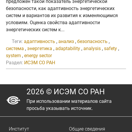
предложен такой показатель энергетической
безопасности, как адаптивность энергетических
систем и вариантов их развития к изменяющимся
условиям. Оценка свойства адаптивности
энергетических систем к...
Теги:
адаптивность
,
анализ
,
безопасность
,
система
,
энергетика
,
adaptability
,
analysis
,
safety
,
system
,
energy sector
Раздел:
ИСЭМ СО РАН
2026 © ИСЭМ СО РАН
При использовании материалов сайта
просьба указывать источник.
Институт
Общие сведения