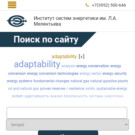

+7(3952) 500-646

Институт систем энергетики им. Л.А.
Мелентьева
Поиск по сайту
adaptability
[
]
x
adaptability
analysis
energy conservation
energy
conversion
energy conversion technologies
energy sector
energy security
energy systems
fundamental changes
natural gas
natural gasoline plants
oil and natural gas
proven reserves
r
resilience
safety
sustainable energy
system
адаптивность
анализ
безопасность
система
энергетика