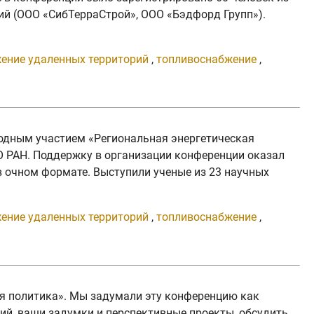
ий (ООО «СибТерраСтрой», ООО «Бэдфорд Групп»).
ение удаленных территорий
,
топливоснабжение
,
народным участием «Региональная энергетическая
О РАН. Поддержку в организации конференции оказал
в очном формате. Выступили ученые из 23 научных
ение удаленных территорий
,
топливоснабжение
,
ая политика». Мы задумали эту конференцию как
ий, ваши задумки и перспективные проекты, обсудить