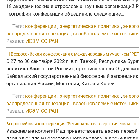
18 академических и отраслевых научных организаций Р
География конференции объединила следующие...
Теги:
конференции
,
энергетическая политика
,
энерг
распределенная генерация
,
возобновляемые источники
Раздел:
ИСЭМ СО РАН
III Всероссийская конференция с международным участием
С 27 по 30 сентября 2022 г. в п. Танхой, Республика Б
политика Азиатской России», организованная Отделом
Байкальский государственный биосферный заповедник. 
организаций России, Монголии, Китая и Кореи...
Теги:
конференции
,
энергетическая политика
,
энерг
распределенная генерация
,
возобновляемые источники
Раздел:
ИСЭМ СО РАН
Всероссийская конференция "Региональная энергетическая пол
Уважаемые коллеги! Рад приветствовать вас на первой
площадку для многостороннего диалога. У вас будет в