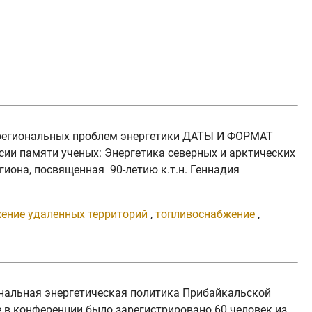
и региональных проблем энергетики ДАТЫ И ФОРМАТ
сии памяти ученых: Энергетика северных и арктических
гиона, посвященная 90-летию к.т.н. Геннадия
ение удаленных территорий
,
топливоснабжение
,
иональная энергетическая политика Прибайкальской
 в конференции было зарегистрировано 60 человек из