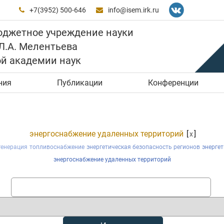
+7(3952) 500-646
info@isem.irk.ru


юджетное учреждение науки
 Л.А. Мелентьева
ой академии наук
ния
Публикации
Конференции
энергоснабжение удаленных территорий
[
]
x
генерация
топливоснабжение
энергетическая безопасность регионов
энергет
энергоснабжение удаленных территорий