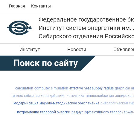
Главная
Контакты
Федеральное государственное б
Институт систем энергетики им.
Сибирского отделения Российск
Институт
Новости
Объявле
Поиск по сайту
calculation
computer simulation
effective heat supply radius
graphical a
теплоснабжение
зона действия источника теплоснабжения
зонирован
модернизация
научно-методическое обеспечение
онтологическая си
потребление тепловой энергии
радиус эффективного теплоснабже