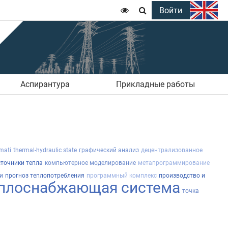
Войти


Аспирантура
Прикладные работы
mati
thermal-hydraulic state
графический анализ
децентрализованное
сточники тепла
компьютерное моделирование
метапрограммирование
и
прогноз теплопотребления
программный комплекс
производство и
плоснабжающая система
точка