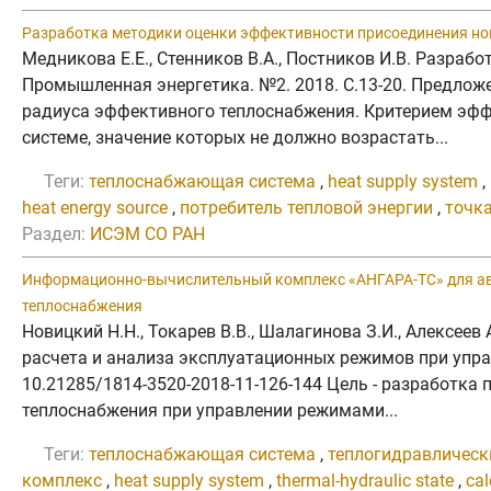
Разработка методики оценки эффективности присоединения но
Медникова Е.Е., Стенников В.А., Постников И.В. Разра
Промышленная энергетика. №2. 2018. C.13-20. Предло
радиуса эффективного теплоснабжения. Критерием эфф
системе, значение которых не должно возрастать...
Теги:
теплоснабжающая система
,
heat supply system
,
heat energy source
,
потребитель тепловой энергии
,
точк
Раздел:
ИСЭМ СО РАН
Информационно-вычислительный комплекс «АНГАРА-ТС» для ав
теплоснабжения
Новицкий Н.Н., Токарев В.В., Шалагинова З.И., Алексее
расчета и анализа эксплуатационных режимов при управ
10.21285/1814-3520-2018-11-126-144 Цель - разработк
теплоснабжения при управлении режимами...
Теги:
теплоснабжающая система
,
теплогидравлическ
комплекс
,
heat supply system
,
thermal-hydraulic state
,
cal