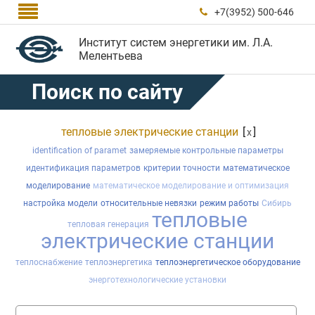

+7(3952) 500-646

Институт систем энергетики им. Л.А.
Мелентьева
Поиск по сайту
тепловые электрические станции
[
]
x
identification of paramet
замеряемые контрольные параметры
идентификация параметров
критерии точности
математическое
моделирование
математическое моделирование и оптимизация
настройка модели
относительные невязки
режим работы
Сибирь
тепловые
тепловая генерация
электрические станции
теплоснабжение
теплоэнергетика
теплоэнергетическое оборудование
энерготехнологические установки