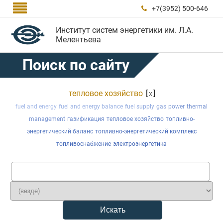

+7(3952) 500-646

Институт систем энергетики им. Л.А.
Мелентьева
Поиск по сайту
тепловое хозяйство
[
]
x
fuel and energy
fuel and energy balance
fuel supply
gas
power
thermal
management
газификация
тепловое хозяйство
топливно-
энергетический баланс
топливно-энергетический комплекс
топливоснабжение
электроэнергетика