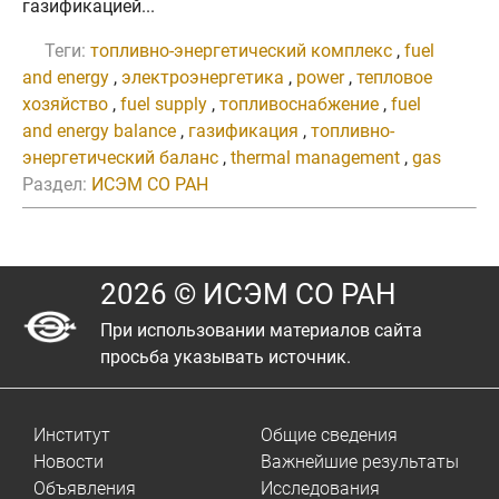
газификацией...
Теги:
топливно-энергетический комплекс
,
fuel
and energy
,
электроэнергетика
,
power
,
тепловое
хозяйство
,
fuel supply
,
топливоснабжение
,
fuel
and energy balance
,
газификация
,
топливно-
энергетический баланс
,
thermal management
,
gas
Раздел:
ИСЭМ СО РАН
2026 © ИСЭМ СО РАН
При использовании материалов сайта
просьба указывать источник.
Институт
Общие сведения
Новости
Важнейшие результаты
Объявления
Исследования