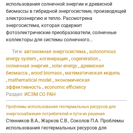
использования солнечной энергии и древесной
биомассы в гибридной энергосистеме, производящей
электроэнергию и тепло. Рассмотрена
энергосистема, которая содержит
фотоэлектрические преобразователи, солнечные
коллекторы для системы солнечного...
Теги:
автономная энергосистема
,
autonomous
energy system
,
когенерация
,
cogeneration
,
солнечная энергия
,
solar energy
,
древесная
биомасса
,
wood biomass
,
математическая модель
,
mathematical model
,
экономическая
эффективность
,
economic efficiency
Раздел:
ИСЭМ СО РАН
Проблемы использования геотермальных ресурсов для
энергоснабжения потребителей и пути их решения
Стенников В.А., Жарков С.В., Соколов П.А. Проблемы
использования геотермальных ресурсов для