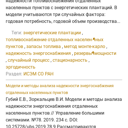
надежности топливоснабжения отдаленных
населенных пунктов с энергетических плантаций. В
модели учитываются три случайных фактора:
годовая потребность, годовой объем производства...
Теги:
энергетические плантации
,
топливоснабжение отдаленных населен-¶ных
пунктов
,
запасы топлива
,
метод монте-карло
,
надежность энергоснабжения
,
резервы¶мощности
,
случайный процесс
,
стационарность
,
эргодичность
Раздел:
ИСЭМ СО РАН
Модели и методы анализа надежности энергоснабжения
отдаленных населенных пунктов
Губий Е.В., Зоркальцев В.И. Модели и методы анализа
надежности энергоснабжения отдаленных
населенных пунктов // Управление большими
системами. №78. 2019. 234 с. DOI:
10.25728/ubs.2019.78.9 Рассматриваются