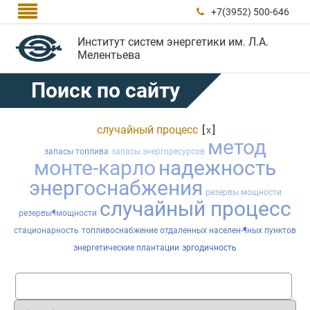

+7(3952) 500-646

Институт систем энергетики им. Л.А.
Мелентьева
Поиск по сайту
случайный процесс
[
]
x
метод
запасы топлива
запасы энергоресурсов
монте-карло
надежность
энергоснабжения
резервы мощности
случайный процесс
резервы¶мощности
стационарность
топливоснабжение отдаленных населен-¶ных пунктов
энергетические плантации
эргодичность