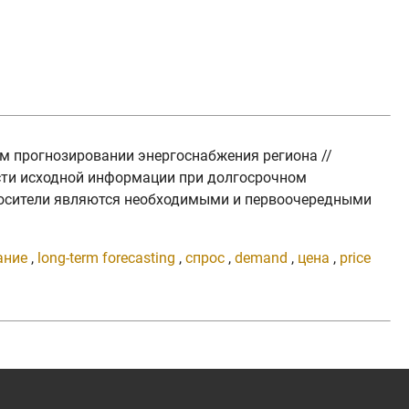
ом прогнозировании энергоснабжения региона //
ости исходной информации при долгосрочном
носители являются необходимыми и первоочередными
ание
,
long-term forecasting
,
спрос
,
demand
,
цена
,
price