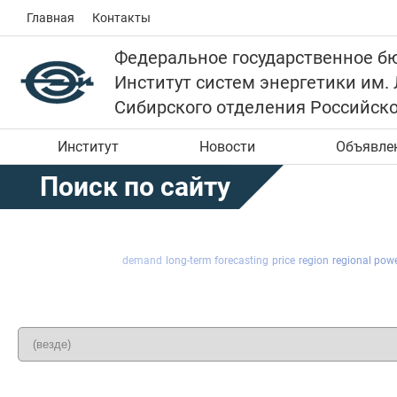
Главная
Контакты
Федеральное государственное б
Институт систем энергетики им.
Сибирского отделения Российск
Институт
Новости
Объявле
Поиск по сайту
demand
long-term forecasting
price
region
regional pow