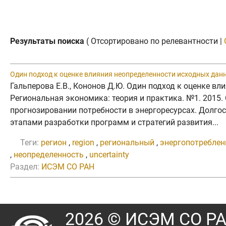
Результаты поиска
( Отсортировано по релевантности |
Один подход к оценке влияния неопределенности исходных дан
Гальперова Е.В., Кононов Д.Ю. Один подход к оценке в
Региональная экономика: теория и практика. №1. 2015
прогнозировании потребности в энергоресурсах. Долг
этапами разработки программ и стратегий развития...
Теги:
регион
,
region
,
региональный
,
энергопотреблен
,
неопределенность
,
uncertainty
Раздел:
ИСЭМ СО РАН
2026 © ИСЭМ СО Р