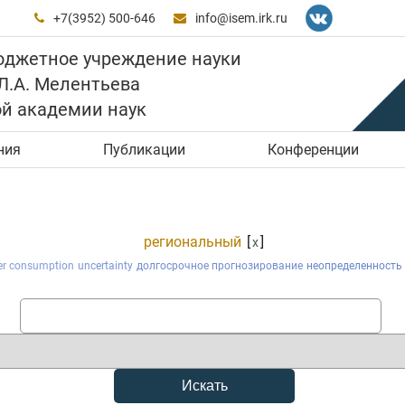
+7(3952) 500-646
info@isem.irk.ru


юджетное учреждение науки
 Л.А. Мелентьева
ой академии наук
ния
Публикации
Конференции
региональный
[
]
x
er consumption
uncertainty
долгосрочное прогнозирование
неопределенность