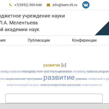
+7(3952) 500-646
info@isem.irk.ru


юджетное учреждение науки
 Л.А. Мелентьева
ой академии наук
ния
Публикации
Конференции
развитие
[
]
x
d energy balance
microgrids
mini- and micro-generation
modeling
national progra
развитие
ние
национальная программа
режимы
сибирский и д
энергетический баланс
электроэнергетика монголии
энергоемкость