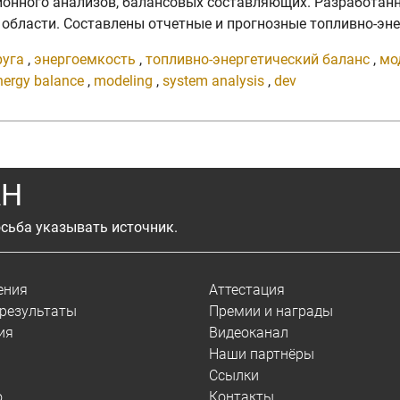
ссионного анализов, балансовых составляющих. Разработа
бласти. Составлены отчетные и прогнозные топливно-энер
руга
,
энергоемкость
,
топливно-энергетический баланс
,
мо
nergy balance
,
modeling
,
system analysis
,
dev
АН
сьба указывать источник.
ения
Аттестация
результаты
Премии и награды
ия
Видеоканал
Наши партнёры
Ссылки
о
Контакты