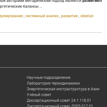
нный авторами методический подход является
развитие
м
гетические балансы ...
делирование
,
системный анализ
,
развитие
,
siberian
Научные подразделения
Лаборатория термодинамики
Энергетическая инстраструктура в Азии
Учёный совет
Диссертационный совет 24.1.118.01
Диссертационный совет Д003.017.01