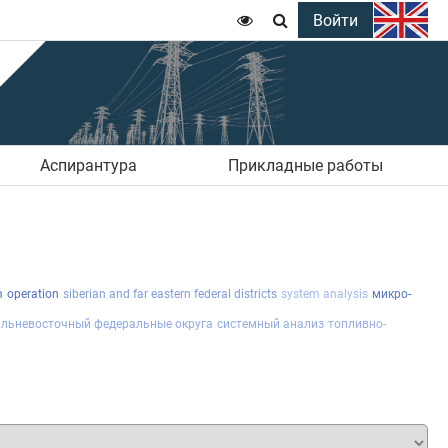
Войти


Аспирантура
Прикладные работы
m
operation
siberian and far eastern federal districts
system analysis
микро-
альневосточный федеральные округа
системный анализ
топливно-