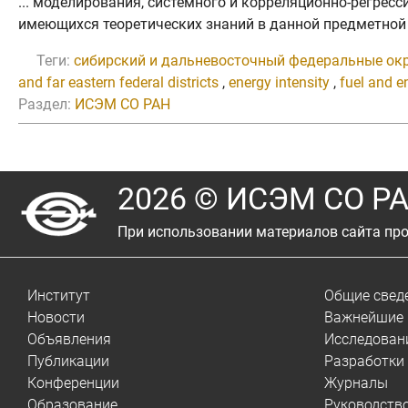
... моделирования, системного и корреляционно-регре
имеющихся теоретических знаний в данной предметной о
Теги:
сибирский и дальневосточный федеральные ок
and far eastern federal districts
,
energy intensity
,
fuel and e
Раздел:
ИСЭМ СО РАН
2026 © ИСЭМ СО Р
При использовании материалов сайта про
Институт
Общие свед
Новости
Важнейшие 
Объявления
Исследован
Публикации
Разработки
Конференции
Журналы
Образование
Руководств