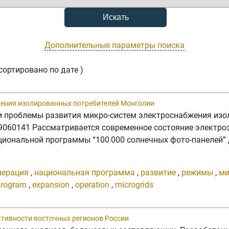
Дополнительные параметры поиска
сортировано по дате )
жения изолированных потребителей Монголии
я и проблемы развития микро-систем электроснабжения изо
1019060141 Рассматривается современное состояние электр
ациональной программы “100 000 солнечных фото-панелей”
нерация
,
национальная программа
,
развитие
,
режимы
,
ми
program
,
expansion
,
operation
,
microgrids
ктивности восточных регионов России