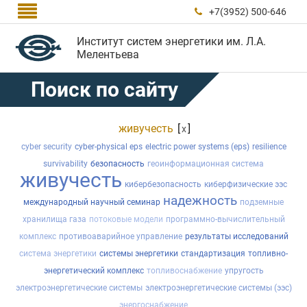

+7(3952) 500-646

Институт систем энергетики им. Л.А.
Мелентьева
Поиск по сайту
живучесть
[
]
x
cyber security
cyber-physical eps
electric power systems (eps)
resilience
survivability
безопасность
геоинформационная система
живучесть
кибербезопасность
киберфизические ээс
надежность
международный научный семинар
подземные
хранилища газа
потоковые модели
программно-вычислительный
комплекс
противоаварийное управление
результаты исследований
система энергетики
системы энергетики
стандартизация
топливно-
энергетический комплекс
топливоснабжение
упругость
электроэнергетические системы
электроэнергетические системы (ээс)
энергоснабжение