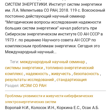
СИСТЕМ ЭНЕРГЕТИКИ. Институт систем энергетики
им. Л.А. Мелентьева СО РАН, 2018. 119 с. Всесоюзный
постоянно действующий научный семинар
“Методические вопросы исследования надежности
больших систем энергетики” начал работать при
Сибирском энергетическом институте СО АН СССР в
1973 г. по решению Научного совета АН СССР по
комплексным проблемам энергетики. Сегодня это
Международный научный...
Теги:
международный научный семинар
,
системы энергетики
,
топливно-энергетический
комплекс
,
надежность
,
живучесть
,
безопасность
,
результаты исследований
,
стандартизация
Раздел:
ИСЭМ СО РАН
Проблемы уязвимости и живучести киберфизических
электроэнергетических систем
Воропай Н.И., Колосок И.Н., Коркина Е.С., Осак А.Б.