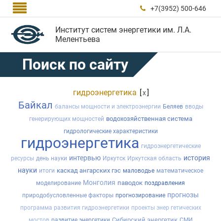

+7(3952) 500-646

Институт систем энергетики им. Л.А.
Мелентьева
Поиск по сайту
гидроэнергетика
[
]
x
Байкал
балансы мощности и электроэнергии
Беляев
вводы
водохозяйственная система
генерирующих мощностей
гидрологические характеристики
гидроэнергетика
гидроэнергетические
интервью
история
ресурсы
день науки
Иркутск
Иркутская область
науки
каскад ангарских гэс
итоги
маловодье
математическое
Монголия
паводок
моделирование
поздравления
прогнозы
природобусловленные факторы
прогнозирование
программа развития гидроэнергетики
проекты энер гетических
Сибирский энергетик
мостов
развитие энергетики
СМИ