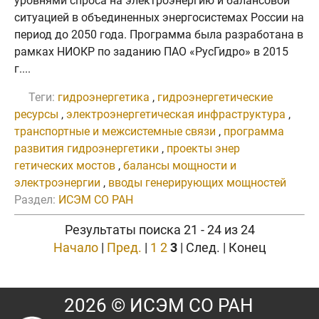
уровнями спроса на электроэнергию и балансовой
ситуацией в объединенных энергосистемах России на
период до 2050 года. Программа была разработана в
рамках НИОКР по заданию ПАО «РусГидро» в 2015
г....
Теги:
гидроэнергетика
,
гидроэнергетические
ресурсы
,
электроэнергетическая инфраструктура
,
транспортные и межсистемные связи
,
программа
развития гидроэнергетики
,
проекты энер
гетических мостов
,
балансы мощности и
электроэнергии
,
вводы генерирующих мощностей
Раздел:
ИСЭМ СО РАН
Результаты поиска 21 - 24 из 24
Начало
|
Пред.
|
1
2
3
| След. | Конец
2026 © ИСЭМ СО РАН