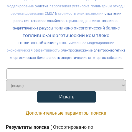
моделирование
очистка
парогазовая установка
полимерные отходы
смола
ресурсы древесины
стоимость электроэнергии
стратегии
развития
тепловое хозяйство
термогазодинамика
топливно-
топливно-энергетический баланс
энергетические ресурсы
топливно-энергетический комплекс
топливоснабжение
уголь
численное моделирование
экономическая эффективность
электроснабжение
электроэнергетика
энергетическая безопасность
энергетические ст
энергоснабжение
Дополнительные параметры поиска
Результаты поиска
( Отсортировано по