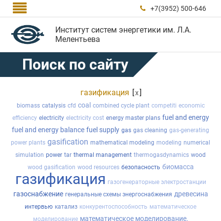

+7(3952) 500-646

Институт систем энергетики им. Л.А.
Мелентьева
Поиск по сайту
газификация
[
]
x
coal
biomass
catalysis
cfd
combined cycle plant
competiti
economic
fuel and energy
efficiency
electricity
electricity cost
energy master plans
fuel and energy balance
fuel supply
gas
gas cleaning
gas-generating
gasification
power plants
mathematical modeling
modeling
numerical
simulation
power
tar
thermal management
thermogasdynamics
wood
биомасса
wood gasification
wood resources
безопасность
газификация
газогенераторные электростанции
газоснабжение
древесина
генеральные схемы энергоснабжения
интервью
катализ
конкурентоспособность
математическое
математическое моделирование.
моделирование