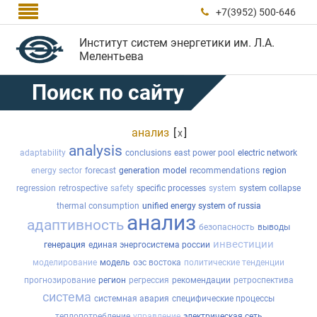

+7(3952) 500-646

Институт систем энергетики им. Л.А.
Мелентьева
Поиск по сайту
анализ
[
]
x
analysis
adaptability
conclusions
east power pool
electric network
energy sector
forecast
generation
model
recommendations
region
regression
retrospective
safety
specific processes
system
system collapse
thermal consumption
unified energy system of russia
анализ
адаптивность
безопасность
выводы
инвестиции
генерация
единая энергосистема россии
моделирование
модель
оэс востока
политические тенденции
прогнозирование
регион
регрессия
рекомендации
ретроспектива
система
системная авария
специфические процессы
теплопотребление
управление
электрическая сеть