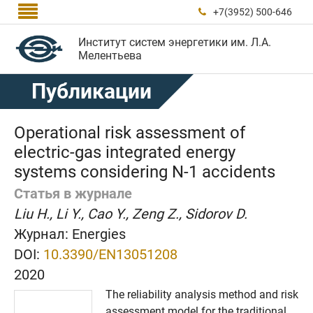

+7(3952) 500-646

Институт систем энергетики им. Л.А.
Мелентьева
Публикации
Operational risk assessment of
electric-gas integrated energy
systems considering N-1 accidents
Статья в журнале
Liu H., Li Y., Cao Y., Zeng Z., Sidorov D.
Журнал:
Energies
DOI:
10.3390/EN13051208
2020
The reliability analysis method and risk
assessment model for the traditional