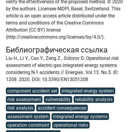
verify the effectiveness of the proposed method. © 2020
by the authors. Licensee MDPI, Basel, Switzerland. This
article is an open access article distributed under the
terms and conditions of the Creative Commons
Attribution (CC BY) license
(http://creativecommons.org/licenses/by/4.0/).
Библиографическая ссылка
Liu H., Li Y., Cao Y., Zeng Z., Sidorov D. Operational risk
assessment of electric-gas integrated energy systems
considering N-1 accidents // Energies. Vol.13. No.5. ID:
1208. 2020. DOI: 10.3390/EN13051208
component accident set
integrated energy system
risk assessment
vulnerability
reliability analysis
risk analysis
accident consequences
assessment system
integrated energy systems
operation constraint
operational risks